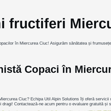
 fructiferi Mierc
copacilor în Miercurea Ciuc! Asigurăm sănătatea și frumuseț
nistă Copaci în Miercu
Miercurea Ciuc? Echipa Util Alpin Solutions îți oferă servicii
ei dragi! Contactează-ne acum pentru o evaluare gratuită și so