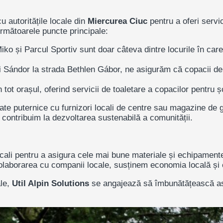
 autoritățile locale din
Miercurea Ciuc
pentru a oferi servic
următoarele puncte principale:
ko și Parcul Sportiv sunt doar câteva dintre locurile în care
i Sándor la strada Bethlen Gábor, ne asigurăm că copacii de 
ot orașul, oferind servicii de toaletare a copacilor pentru școl
ate puternice cu furnizori locali de centre sau magazine de 
ă contribuim la dezvoltarea sustenabilă a comunității.
cali pentru a asigura cele mai bune materiale și echipamente
olaborarea cu companii locale, susținem economia locală și
ale,
Util Alpin Solutions
se angajează să îmbunătățească asp