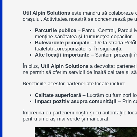
Util Alpin Solutions
este mândru să colaboreze cu
orașului. Activitatea noastră se concentrează pe 
Parcurile publice
– Parcul Central, Parcul Mi
menține sănătatea și frumusețea copacilor.
Bulevardele principale
– De la strada Petőf
toaletați corespunzător și în siguranță.
Alte locații importante
– Suntem prezenți în t
În plus,
Util Alpin Solutions
a dezvoltat parteneri
ne permit să oferim servicii de înaltă calitate și s
Beneficiile acestor parteneriate locale includ:
Calitate superioară
– Lucrăm cu furnizori lo
Impact pozitiv asupra comunității
– Prin c
Împreună cu partenerii noștri și cu autoritățile loc
pentru un oraș mai verde și mai curat.