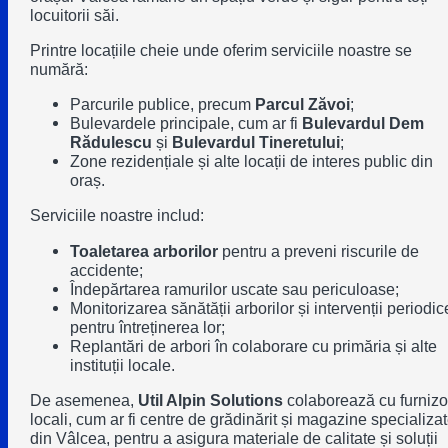
locuitorii săi.
Printre locațiile cheie unde oferim serviciile noastre se
numără:
Parcurile publice, precum
Parcul Zăvoi
;
Bulevardele principale, cum ar fi
Bulevardul Dem
Rădulescu
și
Bulevardul Tineretului
;
Zone rezidențiale și alte locații de interes public din
oraș.
Serviciile noastre includ:
Toaletarea arborilor
pentru a preveni riscurile de
accidente;
Îndepărtarea ramurilor uscate sau periculoase;
Monitorizarea sănătății arborilor
și intervenții periodic
pentru întreținerea lor;
Replantări de arbori în colaborare cu primăria și alte
instituții locale.
De asemenea,
Util Alpin Solutions
colaborează cu furnizo
locali, cum ar fi centre de grădinărit și magazine specializa
din Vâlcea, pentru a asigura materiale de calitate și soluții