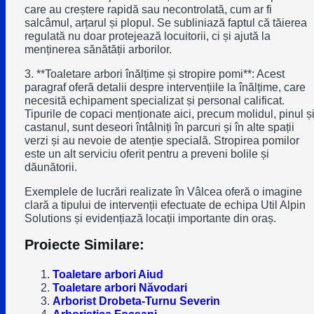
care au creștere rapidă sau necontrolată, cum ar fi
salcâmul, arțarul și plopul. Se subliniază faptul că tăierea
regulată nu doar protejează locuitorii, ci și ajută la
menținerea sănătății arborilor.
3. **Toaletare arbori înălțime și stropire pomi**: Acest
paragraf oferă detalii despre intervențiile la înălțime, care
necesită echipament specializat și personal calificat.
Tipurile de copaci menționate aici, precum molidul, pinul ș
castanul, sunt deseori întâlniți în parcuri și în alte spații
verzi și au nevoie de atenție specială. Stropirea pomilor
este un alt serviciu oferit pentru a preveni bolile și
dăunătorii.
Exemplele de lucrări realizate în Vâlcea oferă o imagine
clară a tipului de intervenții efectuate de echipa Util Alpin
Solutions și evidențiază locații importante din oraș.
Proiecte Similare:
Toaletare arbori Aiud
Toaletare arbori Năvodari
Arborist Drobeta-Turnu Severin