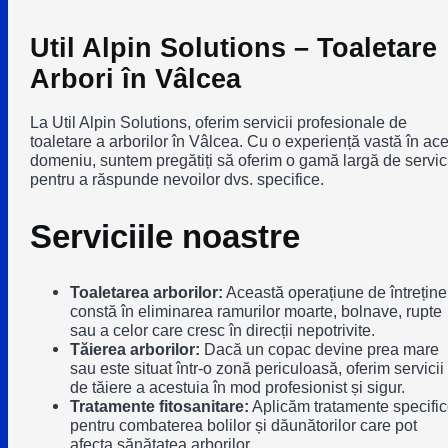
Util Alpin Solutions – Toaletare
Arbori în Vâlcea
La Util Alpin Solutions, oferim servicii profesionale de
toaletare a arborilor în Vâlcea. Cu o experiență vastă în ace
domeniu, suntem pregătiți să oferim o gamă largă de servici
pentru a răspunde nevoilor dvs. specifice.
Serviciile noastre
Toaletarea arborilor:
Această operațiune de întreține
constă în eliminarea ramurilor moarte, bolnave, rupte
sau a celor care cresc în direcții nepotrivite.
Tăierea arborilor:
Dacă un copac devine prea mare
sau este situat într-o zonă periculoasă, oferim servicii
de tăiere a acestuia în mod profesionist și sigur.
Tratamente fitosanitare:
Aplicăm tratamente specifi
pentru combaterea bolilor și dăunătorilor care pot
afecta sănătatea arborilor.