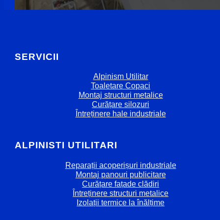
SERVICII
Alpinism Utilitar
Toaletare Copaci
Montaj structuri metalice
Curățare silozuri
Întreținere hale industriale
ALPINISTI UTILITARI
Reparații acoperișuri industriale
Montaj panouri publicitare
Curățare fațade clădiri
Întreținere structuri metalice
Izolații termice la înălțime