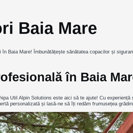
ori Baia Mare
 în Baia Mare! Îmbunătățește sănătatea copacilor și siguranța 
rofesională în Baia Mar
ipa Util Alpin Solutions este aici să te ajute! Cu experiență 
rtă personalizată și lasă-ne să îți redăm frumusețea grădini