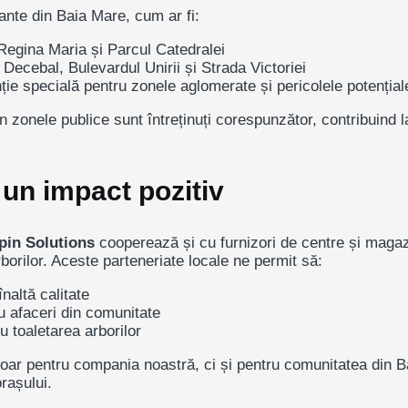
tante din Baia Mare, cum ar fi:
 Regina Maria
și
Parcul Catedralei
l Decebal
,
Bulevardul Unirii
și
Strada Victoriei
ție specială pentru zonele aglomerate și pericolele potenția
n zonele publice sunt întreținuți corespunzător, contribuind 
 un impact pozitiv
lpin Solutions
cooperează și cu furnizori de centre și magazi
rborilor. Aceste parteneriate locale ne permit să:
altă calitate
u afaceri din comunitate
u toaletarea arborilor
 doar pentru compania noastră, ci și pentru comunitatea din
orașului.