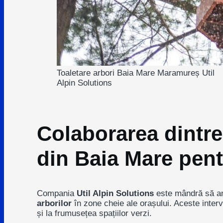
Toaletare arbori Baia Mare Maramureș Util
Alpin Solutions
Colaborarea dintre 
din Baia Mare pent
Compania
Util Alpin Solutions
este mândră să anu
arborilor
în zone cheie ale orașului. Aceste interv
și la frumusețea spațiilor verzi.