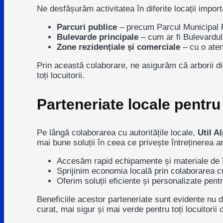
Ne desfășurăm activitatea în diferite locații impor
Parcuri publice
– precum
Parcul Municipal
Bulevarde principale
– cum ar fi
Bulevardu
Zone rezidențiale și comerciale
– cu o aten
Prin această colaborare, ne asigurăm că arborii di
toți locuitorii.
Parteneriate locale pentru
Pe lângă colaborarea cu autoritățile locale,
Util A
mai bune soluții în ceea ce privește întreținerea a
Accesăm rapid echipamente și materiale de în
Sprijinim economia locală prin colaborarea c
Oferim soluții eficiente și personalizate pentr
Beneficiile acestor parteneriate sunt evidente nu
curat, mai sigur și mai verde pentru toți locuitorii 