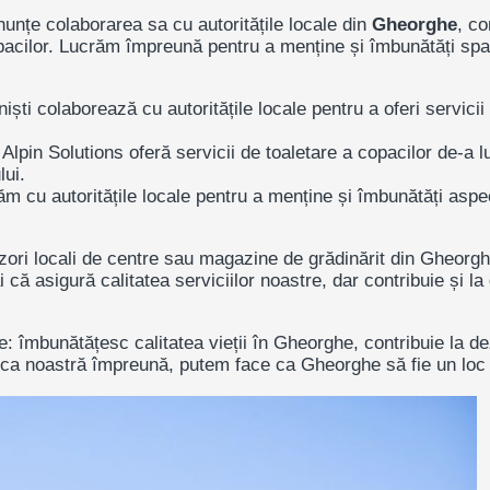
nțe colaborarea sa cu autoritățile locale din
Gheorghe
, co
copacilor. Lucrăm împreună pentru a menține și îmbunătăți spa
ști colaborează cu autoritățile locale pentru a oferi servicii 
 Alpin Solutions oferă servicii de toaletare a copacilor de-a 
lui.
cu autoritățile locale pentru a menține și îmbunătăți aspect
ori locali de centre sau magazine de grădinărit din
Gheorg
că asigură calitatea serviciilor noastre, dar contribuie și l
le: îmbunătățesc calitatea vieții în Gheorghe, contribuie la d
ca noastră împreună, putem face ca Gheorghe să fie un loc și