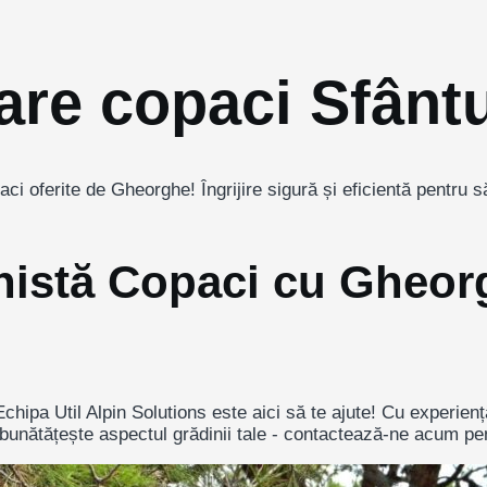
etare copaci Sfân
ci oferite de Gheorghe! Îngrijire sigură și eficientă pentru s
nistă Copaci cu Gheor
chipa Util Alpin Solutions este aici să te ajute! Cu experien
îmbunătățește aspectul grădinii tale - contactează-ne acum pe