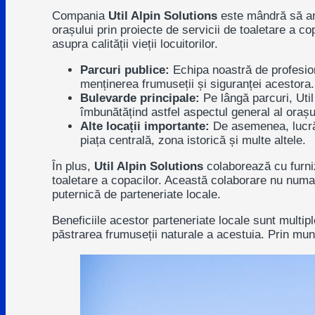
Compania
Util Alpin Solutions
este mândră să anu
orașului prin proiecte de servicii de toaletare a 
asupra calității vieții locuitorilor.
Parcuri publice:
Echipa noastră de profesioni
menținerea frumuseții și siguranței acestora.
Bulevarde principale:
Pe lângă parcuri, Util
îmbunătățind astfel aspectul general al orașu
Alte locații importante:
De asemenea, lucrăm 
piața centrală, zona istorică și multe altele.
În plus,
Util Alpin Solutions
colaborează cu furniz
toaletare a copacilor. Această colaborare nu numai 
puternică de parteneriate locale.
Beneficiile acestor parteneriate locale sunt multip
păstrarea frumuseții naturale a acestuia. Prin mun