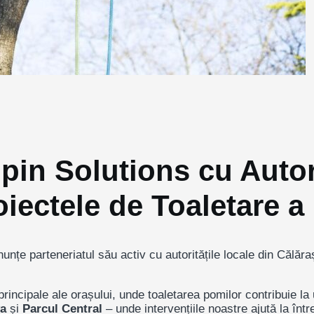
pin Solutions cu Autor
iectele de Toaletare a
țe parteneriatul său activ cu autoritățile locale din Călăraș
principale ale orașului, unde toaletarea pomilor contribuie la 
va
și
Parcul Central
– unde intervențiile noastre ajută la într