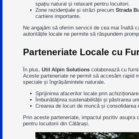
spațiu natural și relaxant pentru locuitori.
Zone rezidențiale și străzi precum
Strada B
cartiere importante.
Ne angajăm să oferim servicii de cea mai înaltă ca
autoritățile locale
ne permite să răspundem prompt și
Parteneriate Locale cu Fur
În plus,
Util Alpin Solutions
colaborează cu furniz
Aceste parteneriate ne permit să accesăm rapid mat
speciale și îngrășămintele naturale.
Sprijinirea afacerilor locale prin achiziționar
Îmbunătățirea sustenabilității și păstrarea unu
Crearea de locuri de muncă și consolidarea e
Prin aceste parteneriate, impactul pozitiv asupra co
pentru locuitorii din Călărași.