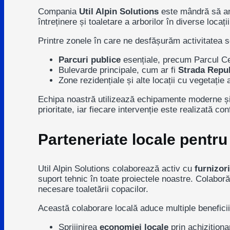
Compania
Util Alpin Solutions
este mândră să an
întreținere și toaletare a arborilor în diverse locați
Printre zonele în care ne desfășurăm activitatea 
Parcuri publice
esențiale, precum
Parcul C
Bulevarde principale, cum ar fi
Strada Repub
Zone rezidențiale și alte locații cu vegetație
Echipa noastră utilizează echipamente moderne și t
prioritate, iar fiecare intervenție este realizată c
Parteneriate locale pentru
Util Alpin Solutions colaborează activ cu
furnizori
suport tehnic în toate proiectele noastre. Cola
necesare toaletării copacilor.
Această colaborare locală aduce multiple beneficii
Sprijinirea
economiei locale
prin achiziționa