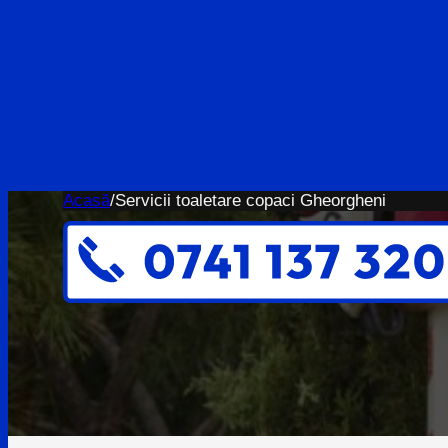
Acasă
/
Servicii toaletare copaci Gheorgheni