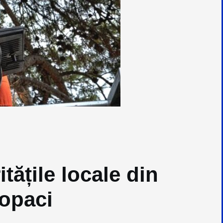
tățile locale din
copaci