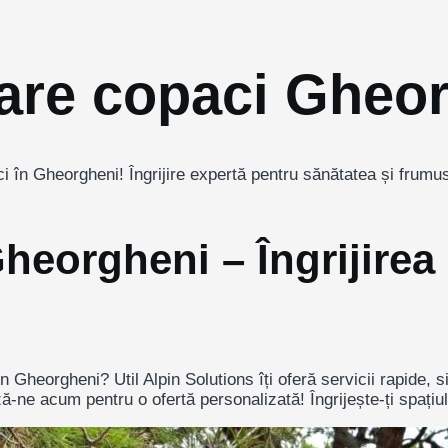
etare copaci Gheo
 în Gheorgheni! Îngrijire expertă pentru sănătatea și frumuse
heorgheni – Îngrijirea 
n Gheorgheni? Util Alpin Solutions îți oferă servicii rapide, s
ne acum pentru o ofertă personalizată! Îngrijește-ți spațiul