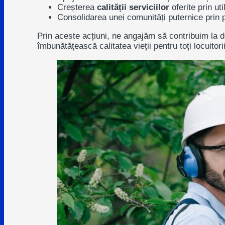
Creșterea
calității serviciilor
oferite prin ut
Consolidarea unei comunități puternice prin pa
Prin aceste acțiuni, ne angajăm să contribuim la d
îmbunătățească calitatea vieții pentru toți locuitorii