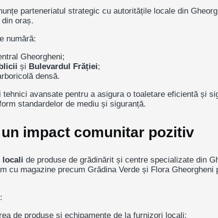
unțe parteneriatul strategic cu
autoritățile locale din Gheor
i din oraș.
se numără:
entral Gheorgheni
;
licii
și
Bulevardul Frăției
;
 arboricolă densă.
ehnici avansate pentru a asigura o toaletare eficientă și sig
onform standardelor de mediu și siguranță.
 un impact comunitar pozitiv
 locali
de produse de grădinărit și centre specializate din Gh
borăm cu magazine precum
Grădina Verde
și
Flora Gheorgheni
p
:
rea de produse și echipamente de la furnizori locali;