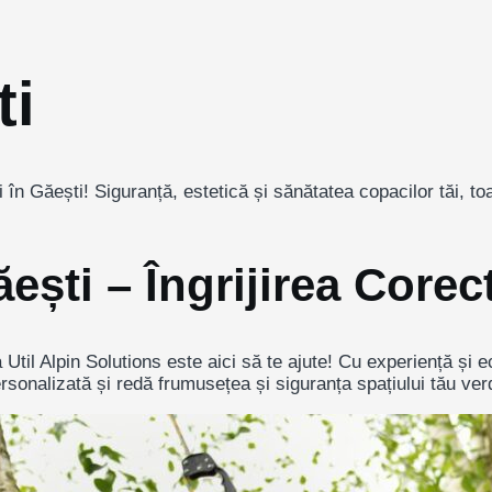
ti
în Găești! Siguranță, estetică și sănătatea copacilor tăi, toa
ești – Îngrijirea Corect
 Util Alpin Solutions este aici să te ajute! Cu experiență și
sonalizată și redă frumusețea și siguranța spațiului tău ver