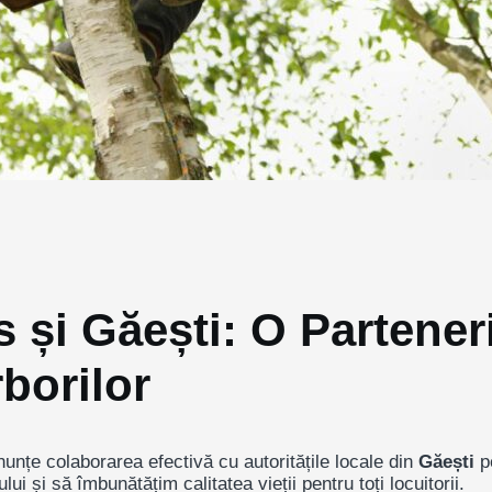
ns și Găești: O Partene
rborilor
nțe colaborarea efectivă cu autoritățile locale din
Găești
pe
 și să îmbunătățim calitatea vieții pentru toți locuitorii.