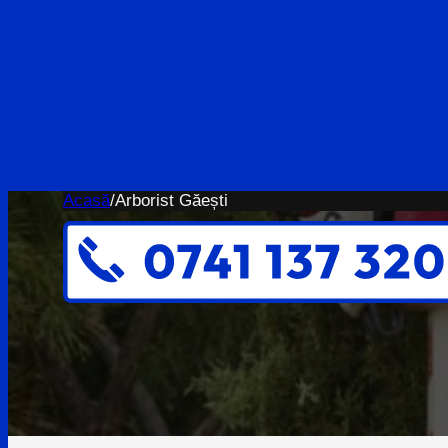
Acasă
/
Arborist Găești