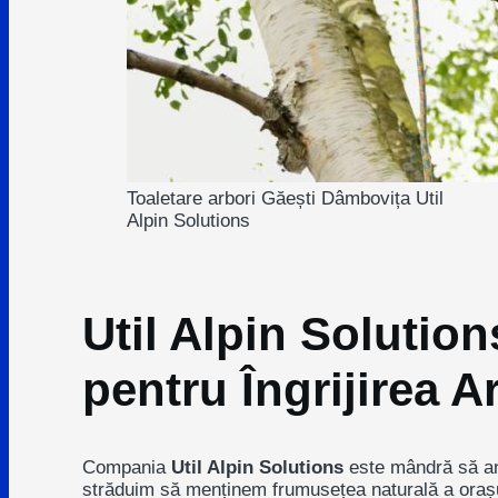
Toaletare arbori Găești Dâmbovița Util
Alpin Solutions
Util Alpin Solutio
pentru Îngrijirea A
Compania
Util Alpin Solutions
este mândră să anu
străduim să menținem frumusețea naturală a orașului