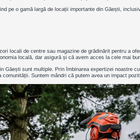
ind pe o gamă largă de locații importante din Găești, inclusi
ori locali de centre sau magazine de grădinărit pentru a oferi
onomia locală, dar asigură și că avem acces la cele mai bune
din Găești sunt multiple. Prin îmbinarea expertizei noastre c
 a comunității. Suntem mândri că putem avea un impact pozitiv