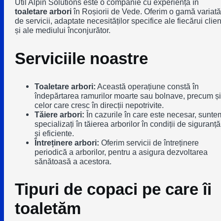
Util Alpin Solutions este o companie cu experiență în
toaletare arbori
în Roșiorii de Vede. Oferim o gamă variată
de servicii, adaptate necesităților specifice ale fiecărui clien
și ale mediului înconjurător.
Serviciile noastre
Toaletare arbori:
Această operațiune constă în
îndepărtarea ramurilor moarte sau bolnave, precum și
celor care cresc în direcții nepotrivite.
Tăiere arbori:
În cazurile în care este necesar, sunte
specializați în tăierea arborilor în condiții de siguranță
și eficiente.
Întreținere arbori:
Oferim servicii de întreținere
periodică a arborilor, pentru a asigura dezvoltarea
sănătoasă a acestora.
Tipuri de copaci pe care îi
toaletăm