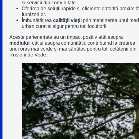
și servicii din comunitate.
Oferirea de soluții rapide și eficiente datorită proximită
furnizorilor.
Îmbunătățirea
calității vieții
prin menținerea unui med
urban curat și sigur pentru toți locuitorii.
Aceste parteneriate au un impact pozitiv atât asupra
mediului
, cât și asupra comunității, contribuind la crearea
unui oraș mai verde și mai sănătos pentru toți cetățenii din
Roșiorii de Vede.