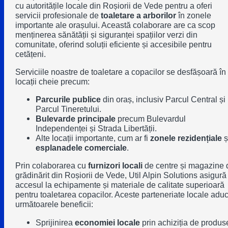
cu autoritățile locale din
Roșiorii de Vede
pentru a oferi
servicii profesionale de
toaletare a arborilor
în zonele
importante ale orașului. Această colaborare are ca scop
menținerea sănătății și siguranței spațiilor verzi din
comunitate, oferind soluții eficiente și accesibile pentru
cetățeni.
Serviciile noastre de toaletare a copacilor se desfășoară în
locații cheie precum:
Parcurile publice
din oraș, inclusiv
Parcul Central
și
Parcul Tineretului
.
Bulevarde principale
precum
Bulevardul
Independenței
și
Strada Libertății
.
Alte locații importante, cum ar fi
zonele rezidențiale
ș
esplanadele comerciale
.
Prin colaborarea cu
furnizori locali
de centre și magazine 
grădinărit din Roșiorii de Vede, Util Alpin Solutions asigură
accesul la echipamente și materiale de calitate superioară
pentru toaletarea copacilor. Aceste parteneriate locale adu
următoarele beneficii:
Sprijinirea
economiei locale
prin achiziția de produs