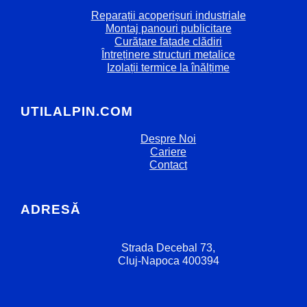
Reparații acoperișuri industriale
Montaj panouri publicitare
Curățare fațade clădiri
Întreținere structuri metalice
Izolații termice la înălțime
UTILALPIN.COM
Despre Noi
Cariere
Contact
ADRESĂ
Strada Decebal 73,
Cluj-Napoca 400394