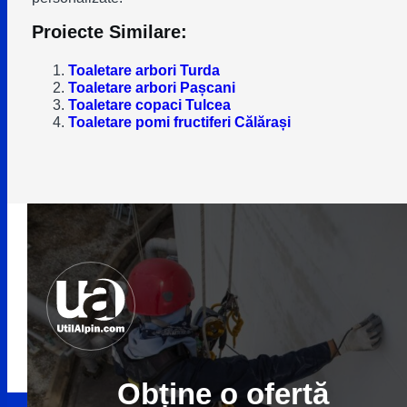
Proiecte Similare:
Toaletare arbori Turda
Toaletare arbori Pașcani
Toaletare copaci Tulcea
Toaletare pomi fructiferi Călărași
Obține o ofertă