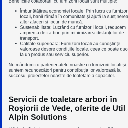
Beneficiile colaborării cu furnizorii locali sunt multiple:
Îmbunătățirea economiei locale:
Prin lucru cu furnizori
locali, banii rămân în comunitate și ajută la susținere
altor afaceri și locuri de muncă.
Sustenabilitate:
Lucrând cu furnizorii locali, reducem
amprenta de carbon prin minimizarea distanțelor de
transport.
Calitate superioară:
Furnizorii locali au cunoștințe
valoroase despre condițiile locale, ceea ce poate duc
la un produs sau serviciu superior.
Ne mândrim cu parteneriatele noastre cu furnizorii locali și
suntem recunoscători pentru contribuția lor valoroasă la
succesul proiectelor noastre de toaletare a copacilor.
Servicii de toaletare arbori în
Roșiorii de Vede, oferite de Util
Alpin Solutions