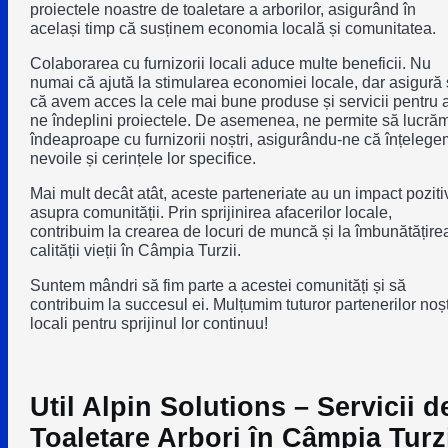
proiectele noastre de toaletare a arborilor, asigurând în
același timp că susținem economia locală și comunitatea.
Colaborarea cu furnizorii locali aduce multe beneficii. Nu
numai că ajută la stimularea economiei locale, dar asigură 
că avem acces la cele mai bune produse și servicii pentru 
ne îndeplini proiectele. De asemenea, ne permite să lucră
îndeaproape cu furnizorii noștri, asigurându-ne că înțelege
nevoile și cerințele lor specifice.
Mai mult decât atât, aceste parteneriate au un impact poziti
asupra comunității. Prin sprijinirea afacerilor locale,
contribuim la crearea de locuri de muncă și la îmbunătățire
calității vieții în Câmpia Turzii.
Suntem mândri să fim parte a acestei comunități și să
contribuim la succesul ei. Mulțumim tuturor partenerilor noșt
locali pentru sprijinul lor continuu!
Util Alpin Solutions – Servicii d
Toaletare Arbori în Câmpia Turz