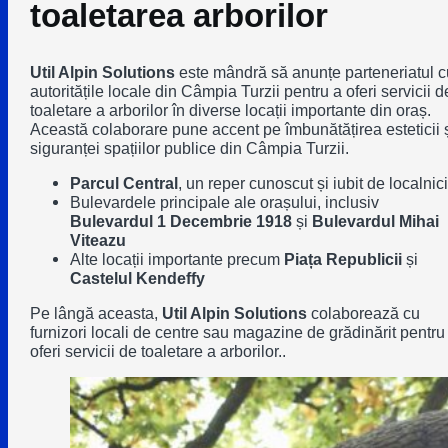
toaletarea arborilor
Util Alpin Solutions
este mândră să anunțe parteneriatul c
autoritățile locale din Câmpia Turzii pentru a oferi servicii d
toaletare a arborilor în diverse locații importante din oraș.
Această colaborare pune accent pe îmbunătățirea esteticii 
siguranței spațiilor publice din Câmpia Turzii.
Parcul Central
, un reper cunoscut și iubit de localnici
Bulevardele principale ale orașului, inclusiv
Bulevardul 1 Decembrie 1918
și
Bulevardul Mihai
Viteazu
Alte locații importante precum
Piața Republicii
și
Castelul Kendeffy
Pe lângă aceasta,
Util Alpin Solutions
colaborează cu
furnizori locali de centre sau magazine de grădinărit pentru
oferi servicii de toaletare a arborilor..