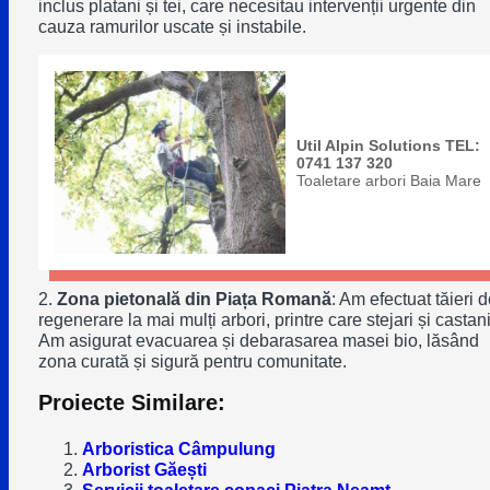
inclus platani și tei, care necesitau intervenții urgente din
cauza ramurilor uscate și instabile.
Util Alpin Solutions TEL:
0741 137 320
Toaletare arbori Baia Mare
2.
Zona pietonală din Piața Romană
: Am efectuat tăieri d
regenerare la mai mulți arbori, printre care stejari și castani
Am asigurat evacuarea și debarasarea masei bio, lăsând
zona curată și sigură pentru comunitate.
Proiecte Similare:
Arboristica Câmpulung
Arborist Găești
Servicii toaletare copaci Piatra Neamț