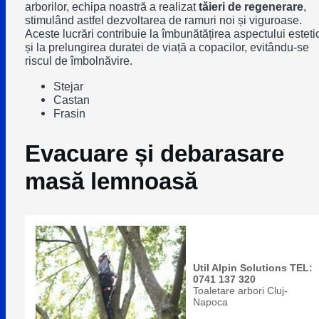
arborilor, echipa noastră a realizat
tăieri de regenerare
,
stimulând astfel dezvoltarea de ramuri noi și viguroase.
Aceste lucrări contribuie la îmbunătățirea aspectului esteti
și la prelungirea duratei de viață a copacilor, evitându-se
riscul de îmbolnăvire.
Stejar
Castan
Frasin
Evacuare și debarasare
masă lemnoasă
Util Alpin Solutions TEL:
0741 137 320
Toaletare arbori Cluj-
Napoca