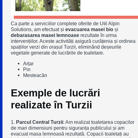
Ca parte a serviciilor complete oferite de Util Alpin
Solutions, am efectuat și
evacuarea masei bio
și
debarasarea masei lemnoase
rezultate în urma
intervențiilor. Aceste activități asigură curățenia și ordinea
spațiilor verzi din orașul Turzii, eliminând deșeurile
vegetale generate de lucrările de toaletare.
Arțar
Pin
Mesteacăn
Exemple de lucrări
realizate în Turzii
1.
Parcul Central Turzii
: Am realizat toaletarea copacilor
de mari dimensiuni pentru siguranța publicului și am
evacuat masa lemnoasă rezultată. Copacii toaletați au