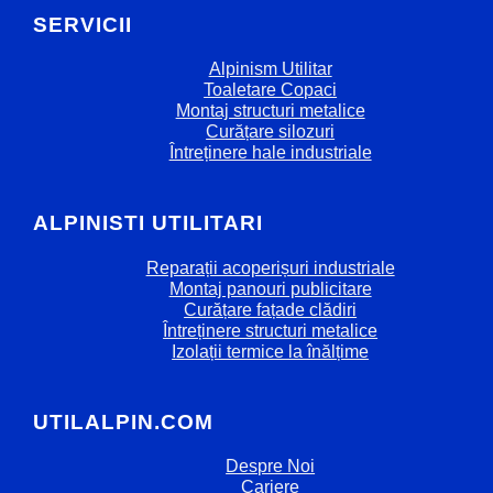
SERVICII
Alpinism Utilitar
Toaletare Copaci
Montaj structuri metalice
Curățare silozuri
Întreținere hale industriale
ALPINISTI UTILITARI
Reparații acoperișuri industriale
Montaj panouri publicitare
Curățare fațade clădiri
Întreținere structuri metalice
Izolații termice la înălțime
UTILALPIN.COM
Despre Noi
Cariere