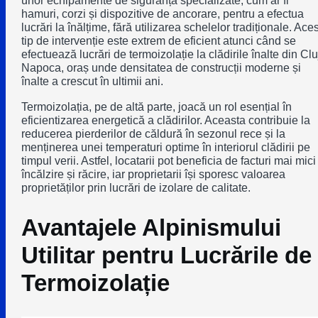
unor echipamente de siguranță specializate, cum ar fi
hamuri, corzi și dispozitive de ancorare, pentru a efectua
lucrări la înălțime, fără utilizarea schelelor tradiționale. Aces
tip de intervenție este extrem de eficient atunci când se
efectuează lucrări de termoizolație la clădirile înalte din Clu
Napoca, oraș unde densitatea de construcții moderne și
înalte a crescut în ultimii ani.
Termoizolația, pe de altă parte, joacă un rol esențial în
eficientizarea energetică a clădirilor. Aceasta contribuie la
reducerea pierderilor de căldură în sezonul rece și la
menținerea unei temperaturi optime în interiorul clădirii pe
timpul verii. Astfel, locatarii pot beneficia de facturi mai mici
încălzire și răcire, iar proprietarii își sporesc valoarea
proprietăților prin lucrări de izolare de calitate.
Avantajele Alpinismului
Utilitar pentru Lucrările de
Termoizolație