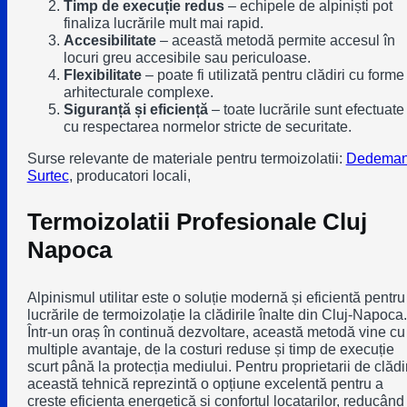
Timp de execuție redus
– echipele de alpiniști pot
finaliza lucrările mult mai rapid.
Accesibilitate
– această metodă permite accesul în
locuri greu accesibile sau periculoase.
Flexibilitate
– poate fi utilizată pentru clădiri cu forme
arhitecturale complexe.
Siguranță și eficiență
– toate lucrările sunt efectuate
cu respectarea normelor stricte de securitate.
Surse relevante de materiale pentru termoizolatii:
Dedema
Surtec
, producatori locali,
Termoizolatii Profesionale Cluj
Napoca
Alpinismul utilitar este o soluție modernă și eficientă pentru
lucrările de termoizolație la clădirile înalte din Cluj-Napoca.
Într-un oraș în continuă dezvoltare, această metodă vine cu
multiple avantaje, de la costuri reduse și timp de execuție
scurt până la protecția mediului. Pentru proprietarii de clădir
această tehnică reprezintă o opțiune excelentă pentru a
crește eficiența energetică și confortul locatarilor, reducând