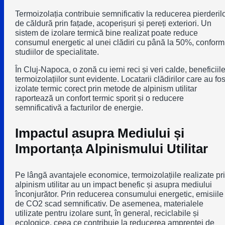
Termoizolația contribuie semnificativ la reducerea pierderil
de căldură prin fațade, acoperișuri și pereți exteriori. Un
sistem de izolare termică bine realizat poate reduce
consumul energetic al unei clădiri cu până la 50%, conform
studiilor de specialitate.
În Cluj-Napoca, o zonă cu ierni reci și veri calde, beneficiil
termoizolațiilor sunt evidente. Locatarii clădirilor care au fos
izolate termic corect prin metode de alpinism utilitar
raportează un confort termic sporit și o reducere
semnificativă a facturilor de energie.
Impactul asupra Mediului și
Importanța Alpinismului Utilitar
Pe lângă avantajele economice, termoizolațiile realizate pr
alpinism utilitar au un impact benefic și asupra mediului
înconjurător. Prin reducerea consumului energetic, emisiile
de CO2 scad semnificativ. De asemenea, materialele
utilizate pentru izolare sunt, în general, reciclabile și
ecologice, ceea ce contribuie la reducerea amprentei de