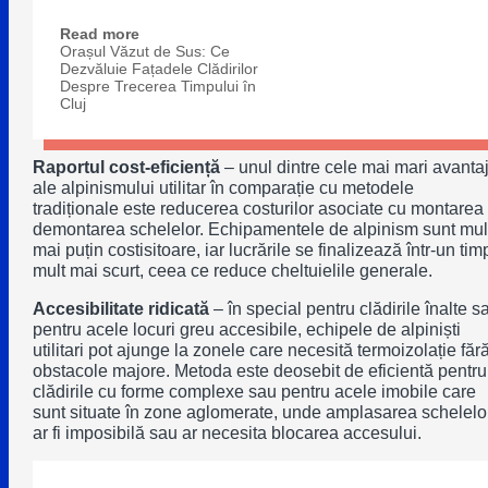
Read more
Orașul Văzut de Sus: Ce
Dezvăluie Fațadele Clădirilor
Despre Trecerea Timpului în
Cluj
Raportul cost-eficiență
– unul dintre cele mai mari avanta
ale alpinismului utilitar în comparație cu metodele
tradiționale este reducerea costurilor asociate cu montarea 
demontarea schelelor. Echipamentele de alpinism sunt mul
mai puțin costisitoare, iar lucrările se finalizează într-un tim
mult mai scurt, ceea ce reduce cheltuielile generale.
Accesibilitate ridicată
– în special pentru clădirile înalte s
pentru acele locuri greu accesibile, echipele de alpiniști
utilitari pot ajunge la zonele care necesită termoizolație făr
obstacole majore. Metoda este deosebit de eficientă pentru
clădirile cu forme complexe sau pentru acele imobile care
sunt situate în zone aglomerate, unde amplasarea schelelo
ar fi imposibilă sau ar necesita blocarea accesului.