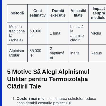
Impact
Cost
Durată
Accesibi
Metodă
asupra
estimativ
execuție
litate
mediulu
Metoda
Limitată
tradiționa
50.000
la
1 lună
Mediu
lă
lei
anumite
(schele)
clădiri
2
Alpinism
35.000
săptămâ
Înaltă
Redus
utilitar
lei
ni
5 Motive Să Alegi Alpinismul
Utilitar pentru Termoizolația
Clădirii Tale
Costuri mai mici
– eliminarea schelelor reduce
considerabil costurile proiectului.