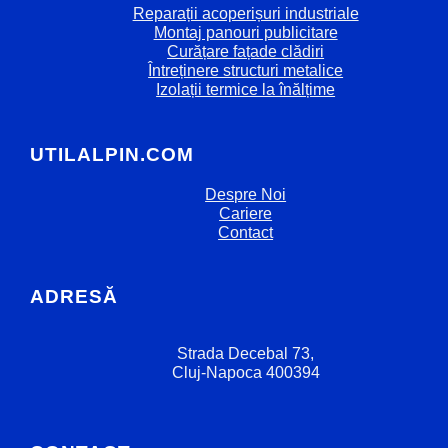
Reparații acoperișuri industriale
Montaj panouri publicitare
Curățare fațade clădiri
Întreținere structuri metalice
Izolații termice la înălțime
UTILALPIN.COM
Despre Noi
Cariere
Contact
ADRESĂ
Strada Decebal 73,
Cluj-Napoca 400394