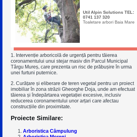
Util Alpin Solutions TEL:
0741 137 320
Toaletare arbori Baia Mare
1. Intervenție arboricolă de urgență pentru tăierea
coronamentului unui stejar masiv din Parcul Municipal
Târgu Mureș, care prezenta un risc de prăbușire în urma
unei furtuni puternice.
2. Curățare și eliberare de teren vegetal pentru un proiect
imobiliar în zona străzii Gheorghe Doja, unde am efectuat
tăierea și îndepărtarea vegetației excesive, inclusiv
reducerea coronamentului unor arțari care afectau
construcțiile din proximitate.
Proiecte Similare:
Arboristica Câmpulung
Arboristica Moreni