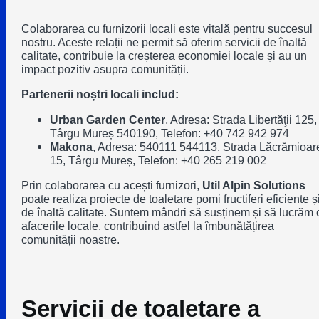
Colaborarea cu furnizorii locali este vitală pentru succesul
nostru. Aceste relații ne permit să oferim servicii de înaltă
calitate, contribuie la creșterea economiei locale și au un
impact pozitiv asupra comunității.
Partenerii noștri locali includ:
Urban Garden Center
, Adresa: Strada Libertăţii 125,
Târgu Mureș 540190, Telefon: +40 742 942 974
Makona
, Adresa: 540111 544113, Strada Lăcrămioar
15, Târgu Mureș, Telefon: +40 265 219 002
Prin colaborarea cu acești furnizori,
Util Alpin Solutions
poate realiza proiecte de toaletare pomi fructiferi eficiente ș
de înaltă calitate. Suntem mândri să susținem și să lucrăm 
afacerile locale, contribuind astfel la îmbunătățirea
comunității noastre.
Servicii de toaletare a