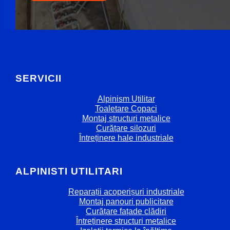
SERVICII
Alpinism Utilitar
Toaletare Copaci
Montaj structuri metalice
Curățare silozuri
Întreținere hale industriale
ALPINISTI UTILITARI
Reparații acoperișuri industriale
Montaj panouri publicitare
Curățare fațade clădiri
Întreținere structuri metalice