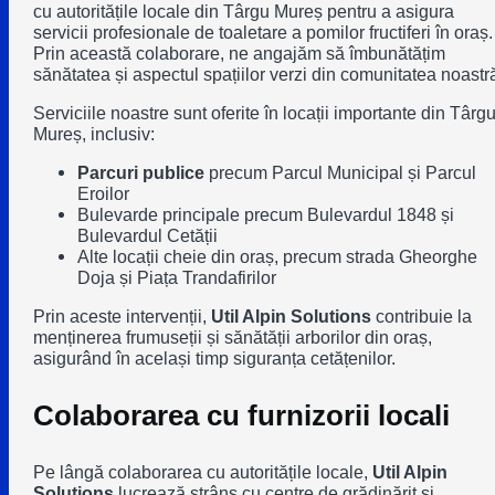
cu autoritățile locale din Târgu Mureș pentru a asigura
servicii profesionale de toaletare a pomilor fructiferi în oraș.
Prin această colaborare, ne angajăm să îmbunătățim
sănătatea și aspectul spațiilor verzi din comunitatea noastr
Serviciile noastre sunt oferite în locații importante din Târg
Mureș, inclusiv:
Parcuri publice
precum
Parcul Municipal
și
Parcul
Eroilor
Bulevarde principale precum
Bulevardul 1848
și
Bulevardul Cetății
Alte locații cheie din oraș, precum
strada Gheorghe
Doja
și
Piața Trandafirilor
Prin aceste intervenții,
Util Alpin Solutions
contribuie la
menținerea frumuseții și sănătății arborilor din oraș,
asigurând în același timp siguranța cetățenilor.
Colaborarea cu furnizorii locali
Pe lângă colaborarea cu autoritățile locale,
Util Alpin
Solutions
lucrează strâns cu
centre de grădinărit
și