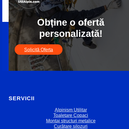
Obține o ofertă
personalizată!
Solicită Oferta
SERVICII
Alpinism Utilitar
Toaletare Copaci
Montaj structuri metalice
Curățare silozuri