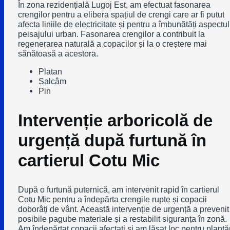
În zona rezidențială Lugoj Est, am efectuat fasonarea
crengilor pentru a elibera spațiul de crengi care ar fi putut
afecta liniile de electricitate și pentru a îmbunătăți aspectul
peisajului urban. Fasonarea crengilor a contribuit la
regenerarea naturală a copacilor și la o creștere mai
sănătoasă a acestora.
Platan
Salcâm
Pin
Intervenție arboricolă de
urgență după furtună în
cartierul Cotu Mic
După o furtună puternică, am intervenit rapid în cartierul
Cotu Mic pentru a îndepărta crengile rupte și copacii
doborâți de vânt. Această intervenție de urgență a prevenit
posibile pagube materiale și a restabilit siguranța în zonă.
Am îndepărtat copacii afectați și am lăsat loc pentru plantăr