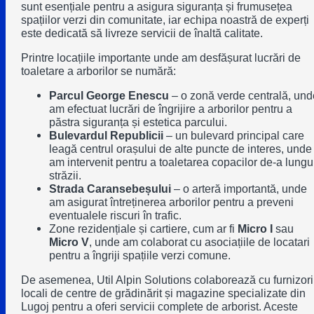
sunt esențiale pentru a asigura siguranța și frumusețea
spațiilor verzi din comunitate, iar echipa noastră de experți
este dedicată să livreze servicii de înaltă calitate.
Printre locațiile importante unde am desfășurat lucrări de
toaletare a arborilor se numără:
Parcul George Enescu
– o zonă verde centrală, und
am efectuat lucrări de îngrijire a arborilor pentru a
păstra siguranța și estetica parcului.
Bulevardul Republicii
– un bulevard principal care
leagă centrul orașului de alte puncte de interes, unde
am intervenit pentru a toaletarea copacilor de-a lungu
străzii.
Strada Caransebeșului
– o arteră importantă, unde
am asigurat întreținerea arborilor pentru a preveni
eventualele riscuri în trafic.
Zone rezidențiale și cartiere, cum ar fi
Micro I
sau
Micro V
, unde am colaborat cu asociațiile de locatari
pentru a îngriji spațiile verzi comune.
De asemenea, Util Alpin Solutions colaborează cu
furnizori
locali
de centre de grădinărit și
magazine specializate
din
Lugoj pentru a oferi servicii complete de arborist. Aceste