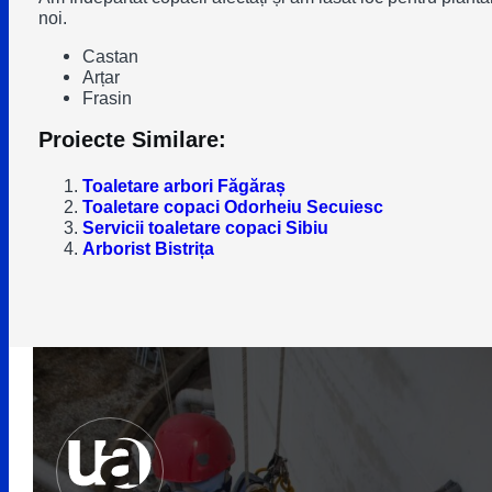
noi.
Castan
Arțar
Frasin
Proiecte Similare:
Toaletare arbori Făgăraș
Toaletare copaci Odorheiu Secuiesc
Servicii toaletare copaci Sibiu
Arborist Bistrița