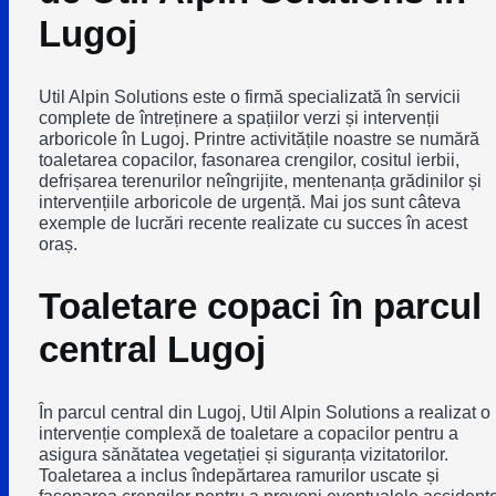
Lugoj
Util Alpin Solutions este o firmă specializată în servicii
complete de întreținere a spațiilor verzi și intervenții
arboricole în Lugoj. Printre activitățile noastre se numără
toaletarea copacilor, fasonarea crengilor, cositul ierbii,
defrișarea terenurilor neîngrijite, mentenanța grădinilor și
intervențiile arboricole de urgență. Mai jos sunt câteva
exemple de lucrări recente realizate cu succes în acest
oraș.
Toaletare copaci în parcul
central Lugoj
În parcul central din Lugoj, Util Alpin Solutions a realizat o
intervenție complexă de toaletare a copacilor pentru a
asigura sănătatea vegetației și siguranța vizitatorilor.
Toaletarea a inclus îndepărtarea ramurilor uscate și
fasonarea crengilor pentru a preveni eventualele accident