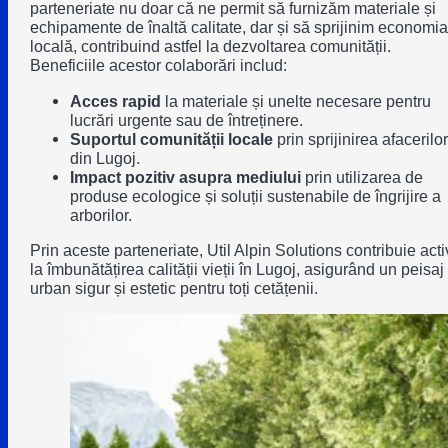
parteneriate nu doar că ne permit să furnizăm materiale și
echipamente de înaltă calitate, dar și să sprijinim economia
locală, contribuind astfel la dezvoltarea comunității.
Beneficiile acestor colaborări includ:
Acces rapid
la materiale și unelte necesare pentru
lucrări urgente sau de întreținere.
Suportul comunității locale
prin sprijinirea afacerilor
din Lugoj.
Impact pozitiv asupra mediului
prin utilizarea de
produse ecologice și soluții sustenabile de îngrijire a
arborilor.
Prin aceste parteneriate, Util Alpin Solutions contribuie acti
la îmbunătățirea calității vieții în Lugoj, asigurând un peisaj
urban sigur și estetic pentru toți cetățenii.