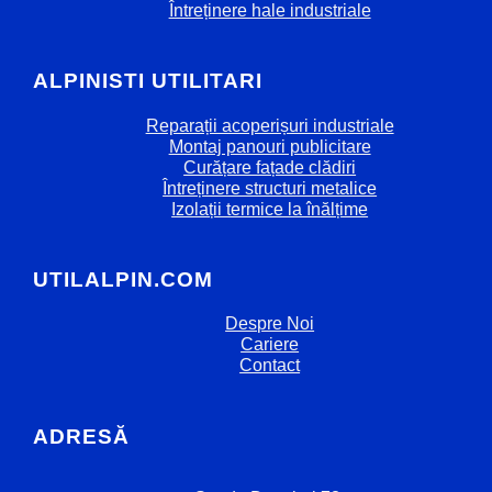
Întreținere hale industriale
ALPINISTI UTILITARI
Reparații acoperișuri industriale
Montaj panouri publicitare
Curățare fațade clădiri
Întreținere structuri metalice
Izolații termice la înălțime
UTILALPIN.COM
Despre Noi
Cariere
Contact
ADRESĂ