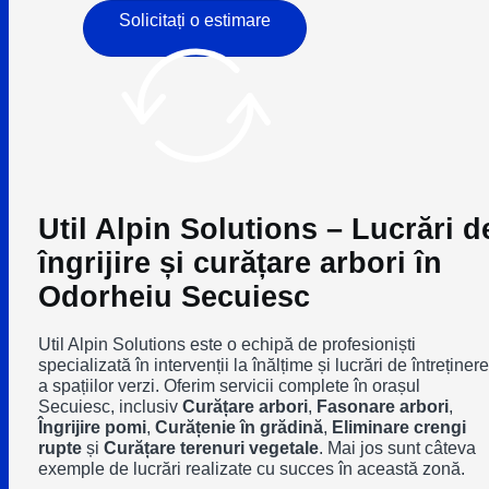
Solicitați o estimare
Util Alpin Solutions – Lucrări d
îngrijire și curățare arbori în
Odorheiu Secuiesc
Util Alpin Solutions este o echipă de profesioniști
specializată în intervenții la înălțime și lucrări de întreținere
a spațiilor verzi. Oferim servicii complete în orașul
Secuiesc, inclusiv
Curățare arbori
,
Fasonare arbori
,
Îngrijire pomi
,
Curățenie în grădină
,
Eliminare crengi
rupte
și
Curățare terenuri vegetale
. Mai jos sunt câteva
exemple de lucrări realizate cu succes în această zonă.