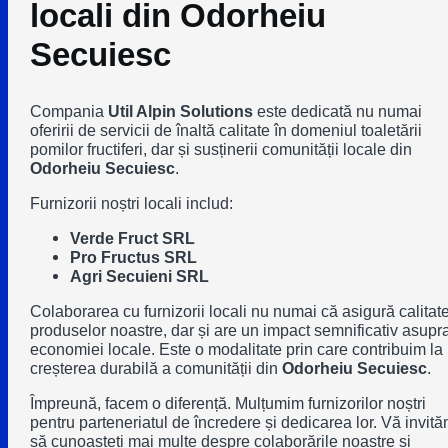
locali din Odorheiu
Secuiesc
Compania
Util Alpin Solutions
este dedicată nu numai
oferirii de servicii de înaltă calitate în domeniul toaletării
pomilor fructiferi, dar și susținerii comunității locale din
Odorheiu Secuiesc
.
Furnizorii noștri locali includ:
Verde Fruct SRL
Pro Fructus SRL
Agri Secuieni SRL
Colaborarea cu furnizorii locali nu numai că asigură calitat
produselor noastre, dar și are un impact semnificativ asupr
economiei locale. Este o modalitate prin care contribuim la
creșterea durabilă a comunității din
Odorheiu Secuiesc
.
Împreună, facem o diferență. Mulțumim furnizorilor noștri
pentru parteneriatul de încredere și dedicarea lor. Vă invit
să cunoașteți mai multe despre colaborările noastre și