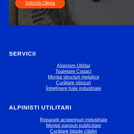
Solicită Oferta
SERVICII
Alpinism Utilitar
Toaletare Copaci
Montaj structuri metalice
Curățare silozuri
Întreținere hale industriale
ALPINISTI UTILITARI
Reparații acoperișuri industriale
Montaj panouri publicitare
Curățare fațade clădiri