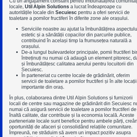
Cu un angajament constant pentru îmbunătățirea comunităț
locale,
Util Alpin Solutions
a lucrat îndeaproape cu
autoritățile locale din
Secuiesc
pentru a oferi servicii de
toaletare a pomilor fructiferi în diferite zone ale orașului.
Serviciile noastre au ajutat la îmbunătățirea aspectulu
estetic și a sănătății copacilor din parcurile publice,
contribuind în același timp la frumusețea naturală a
orașului.
De-a lungul bulevardelor principale, pomii fructiferi b
întreținuți nu numai că adaugă un element pitoresc, d
și îmbunătățesc calitatea aerului pentru locuitorii din
Secuiesc.
În parteneriat cu centre locale de grădinărit, oferim
servicii de toaletare a pomilor fructiferi și în alte locații
importante din oraș.
În plus, colaborarea dintre Util Alpin Solutions și furnizorii
locali de centre sau magazine de grădinărit din Secuiesc n
numai că asigură servicii de toaletare a pomilor fructiferi de
înaltă calitate, dar contribuie și la economia locală. Aceste
parteneriate locale sunt benefice pentru ambele părți, creâ
oportunități de afaceri și consolidând relațiile comunitare.
Împreună, ne străduim să avem un impact pozitiv asupra