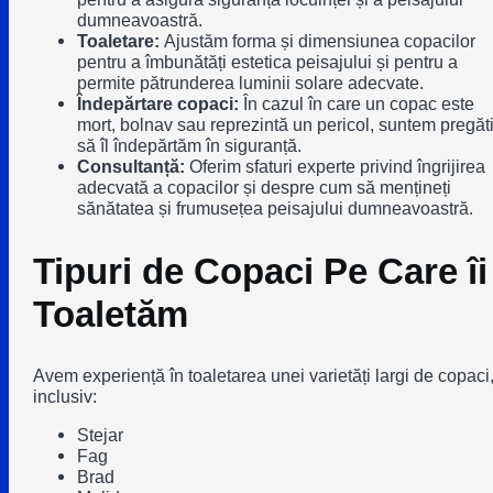
dumneavoastră.
Toaletare:
Ajustăm forma și dimensiunea copacilor
pentru a îmbunătăți estetica peisajului și pentru a
permite pătrunderea luminii solare adecvate.
Îndepărtare copaci:
În cazul în care un copac este
mort, bolnav sau reprezintă un pericol, suntem pregăti
să îl îndepărtăm în siguranță.
Consultanță:
Oferim sfaturi experte privind îngrijirea
adecvată a copacilor și despre cum să mențineți
sănătatea și frumusețea peisajului dumneavoastră.
Tipuri de Copaci Pe Care îi
Toaletăm
Avem experiență în toaletarea unei varietăți largi de copaci
inclusiv:
Stejar
Fag
Brad