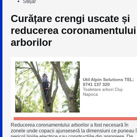
Stejar
Curățare crengi uscate și
reducerea coronamentului
arborilor
Util Alpin Solutions TEL:
0741 137 320
Toaletare arbori Cluj-
Napoca
Reducerea coronamentului arborilor a fost necesară în
zonele unde copacii ajunseseră la dimensiuni ce puneau 
pericol liniile electrice sau construcțiile din apropiere. De