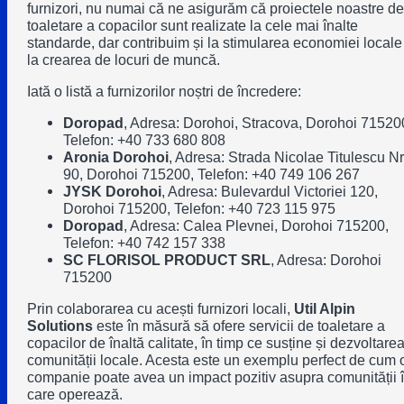
furnizori, nu numai că ne asigurăm că proiectele noastre de
toaletare a copacilor sunt realizate la cele mai înalte
standarde, dar contribuim și la stimularea economiei locale 
la crearea de locuri de muncă.
Iată o listă a furnizorilor noștri de încredere:
Doropad
, Adresa: Dorohoi, Stracova, Dorohoi 71520
Telefon: +40 733 680 808
Aronia Dorohoi
, Adresa: Strada Nicolae Titulescu Nr
90, Dorohoi 715200, Telefon: +40 749 106 267
JYSK Dorohoi
, Adresa: Bulevardul Victoriei 120,
Dorohoi 715200, Telefon: +40 723 115 975
Doropad
, Adresa: Calea Plevnei, Dorohoi 715200,
Telefon: +40 742 157 338
SC FLORISOL PRODUCT SRL
, Adresa: Dorohoi
715200
Prin colaborarea cu acești furnizori locali,
Util Alpin
Solutions
este în măsură să ofere servicii de toaletare a
copacilor de înaltă calitate, în timp ce susține și dezvoltare
comunității locale. Acesta este un exemplu perfect de cum 
companie poate avea un impact pozitiv asupra comunității 
care operează.