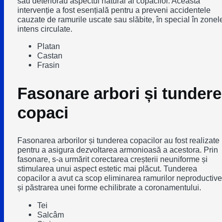
sau deteriorau aspectul natural al copacilor. Această
intervenție a fost esențială pentru a preveni accidentele
cauzate de ramurile uscate sau slăbite, în special în zonel
intens circulate.
Platan
Castan
Frasin
Fasonare arbori și tundere
copaci
Fasonarea arborilor și tunderea copacilor au fost realizate
pentru a asigura dezvoltarea armonioasă a acestora. Prin
fasonare, s-a urmărit corectarea creșterii neuniforme și
stimularea unui aspect estetic mai plăcut. Tunderea
copacilor a avut ca scop eliminarea ramurilor neproductive
și păstrarea unei forme echilibrate a coronamentului.
Tei
Salcâm