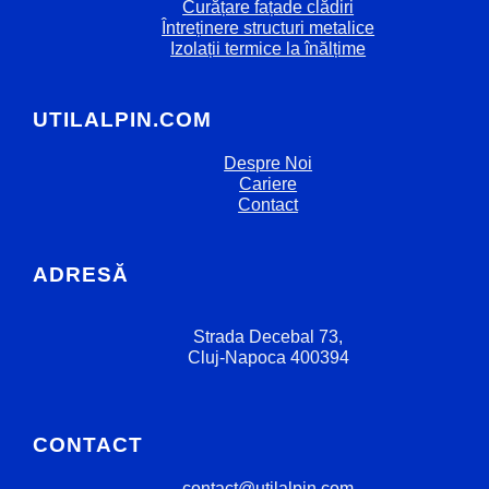
Curățare fațade clădiri
Întreținere structuri metalice
Izolații termice la înălțime
UTILALPIN.COM
Despre Noi
Cariere
Contact
ADRESĂ
Strada Decebal 73,
Cluj-Napoca 400394
CONTACT
contact@utilalpin.com