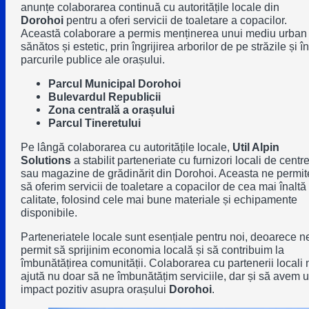
anunțe colaborarea continuă cu autoritățile locale din
Dorohoi
pentru a oferi servicii de toaletare a copacilor.
Această colaborare a permis menținerea unui mediu urban
sănătos și estetic, prin îngrijirea arborilor de pe străzile și în
parcurile publice ale orașului.
Parcul Municipal Dorohoi
Bulevardul Republicii
Zona centrală a orașului
Parcul Tineretului
Pe lângă colaborarea cu autoritățile locale,
Util Alpin
Solutions
a stabilit parteneriate cu furnizori locali de centr
sau magazine de grădinărit din Dorohoi. Aceasta ne permit
să oferim servicii de toaletare a copacilor de cea mai înaltă
calitate, folosind cele mai bune materiale și echipamente
disponibile.
Parteneriatele locale sunt esențiale pentru noi, deoarece n
permit să sprijinim economia locală și să contribuim la
îmbunătățirea comunității. Colaborarea cu partenerii locali 
ajută nu doar să ne îmbunătățim serviciile, dar și să avem 
impact pozitiv asupra orașului
Dorohoi
.