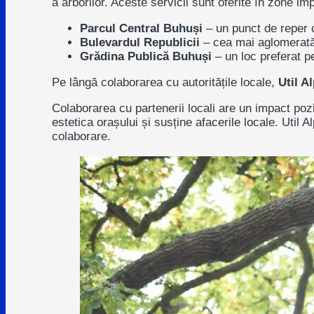
a arborilor. Aceste servicii sunt oferite în zone im
Parcul Central Buhuși
– un punct de reper c
Bulevardul Republicii
– cea mai aglomerată
Grădina Publică Buhuși
– un loc preferat pe
Pe lângă colaborarea cu autoritățile locale,
Util A
Colaborarea cu partenerii locali are un impact pozi
estetica orașului și susține afacerile locale.
Util A
colaborare.