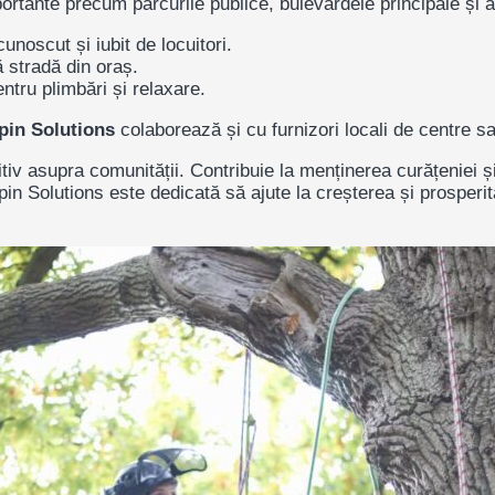
portante precum parcurile publice, bulevardele principale și al
unoscut și iubit de locuitori.
 stradă din oraș.
ntru plimbări și relaxare.
lpin Solutions
colaborează și cu furnizori locali de centre s
tiv asupra comunității. Contribuie la menținerea curățeniei și
lpin Solutions
este dedicată să ajute la creșterea și prosperit