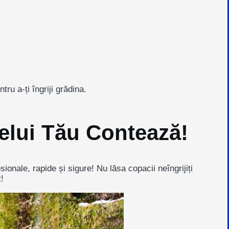
ru a-ți îngriji grădina.
relui Tău Contează!
sionale, rapide și sigure! Nu lăsa copacii neîngrijiți
!