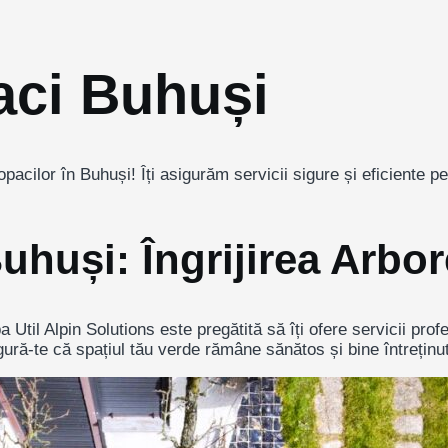
aci Buhuși
acilor în Buhuși! Îți asigurăm servicii sigure și eficiente pent
uhuși: Îngrijirea Arbo
Util Alpin Solutions este pregătită să îți ofere servicii profe
ră-te că spațiul tău verde rămâne sănătos și bine întreținut