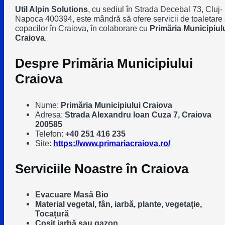
Util Alpin Solutions
, cu sediul în Strada Decebal 73, Cluj-
Napoca 400394, este mândră să ofere servicii de toaletare
copacilor în Craiova, în colaborare cu
Primăria Municipiul
Craiova
.
Despre Primăria Municipiului
Craiova
Nume:
Primăria Municipiului Craiova
Adresa:
Strada Alexandru Ioan Cuza 7, Craiova
200585
Telefon:
+40 251 416 235
Site:
https://www.primariacraiova.ro/
Serviciile Noastre în Craiova
Evacuare Masă Bio
Material vegetal, fân, iarbă, plante, vegetație,
Tocațură
Cosit iarbă sau gazon