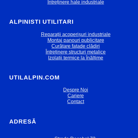
Întreținere hale industriale
ALPINISTI UTILITARI
Reparații acoperișuri industriale
Montaj panouri publicitare
Curățare fațade clădiri
Întreținere structuri metalice
Izolații termice la înălțime
UTILALPIN.COM
Despre Noi
Cariere
Contact
ADRESĂ