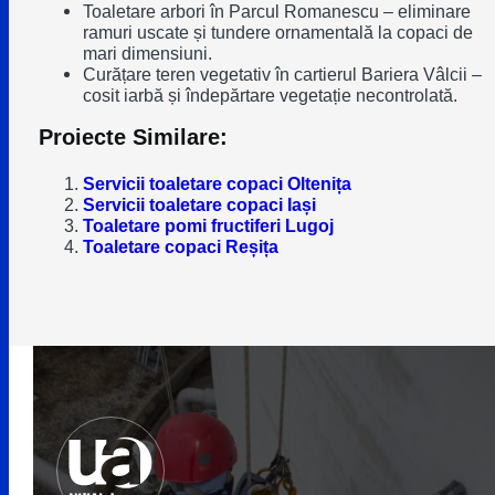
Toaletare arbori în Parcul Romanescu – eliminare
ramuri uscate și tundere ornamentală la copaci de
mari dimensiuni.
Curățare teren vegetativ în cartierul Bariera Vâlcii –
cosit iarbă și îndepărtare vegetație necontrolată.
Proiecte Similare:
Servicii toaletare copaci Oltenița
Servicii toaletare copaci Iași
Toaletare pomi fructiferi Lugoj
Toaletare copaci Reșița