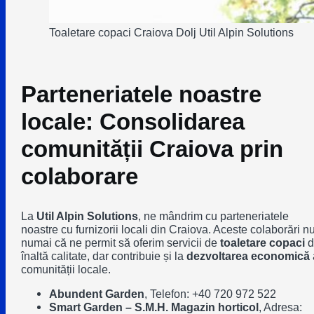
Toaletare copaci Craiova Dolj Util Alpin Solutions
Parteneriatele noastre
locale:
Consolidarea
comunității Craiova prin
colaborare
La
Util Alpin Solutions
, ne mândrim cu parteneriatele
noastre cu furnizorii locali din Craiova. Aceste colaborări n
numai că ne permit să oferim servicii de
toaletare copaci
d
înaltă calitate, dar contribuie și la
dezvoltarea economică
comunității locale.
Abundent Garden
,
Telefon: +40 720 972 522
Smart Garden – S.M.H. Magazin horticol
,
Adresa: