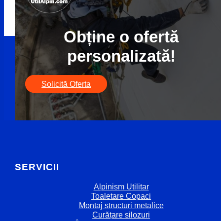
Obține o ofertă
personalizată!
Solicită Oferta
SERVICII
Alpinism Utilitar
Toaletare Copaci
Montaj structuri metalice
Curățare silozuri