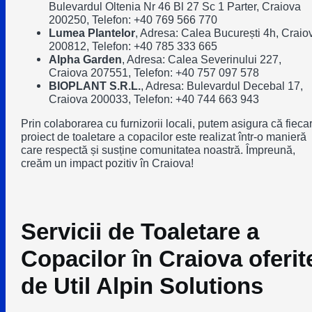
Bulevardul Oltenia Nr 46 Bl 27 Sc 1 Parter, Craiova
200250
,
Telefon: +40 769 566 770
Lumea Plantelor
,
Adresa: Calea București 4h, Craio
200812
,
Telefon: +40 785 333 665
Alpha Garden
,
Adresa: Calea Severinului 227,
Craiova 207551
,
Telefon: +40 757 097 578
BIOPLANT S.R.L.
,
Adresa: Bulevardul Decebal 17,
Craiova 200033
,
Telefon: +40 744 663 943
Prin colaborarea cu furnizorii locali, putem asigura că fieca
proiect de toaletare a copacilor este realizat într-o manieră
care respectă și susține comunitatea noastră. Împreună,
creăm un impact pozitiv în Craiova!
Servicii de Toaletare a
Copacilor în Craiova oferit
de Util Alpin Solutions