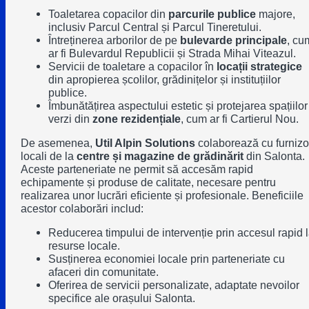
Toaletarea copacilor din
parcurile publice
majore,
inclusiv
Parcul Central
și
Parcul Tineretului
.
Întreținerea arborilor de pe
bulevarde principale
, cu
ar fi
Bulevardul Republicii
și
Strada Mihai Viteazul
.
Servicii de toaletare a copacilor în
locații strategice
din apropierea școlilor, grădinițelor și instituțiilor
publice.
Îmbunătățirea aspectului estetic și protejarea spațiilor
verzi din
zone rezidențiale
, cum ar fi
Cartierul Nou
.
De asemenea,
Util Alpin Solutions
colaborează cu furnizo
locali de la
centre și magazine de grădinărit
din Salonta.
Aceste parteneriate ne permit să accesăm rapid
echipamente și produse de calitate, necesare pentru
realizarea unor lucrări eficiente și profesionale. Beneficiile
acestor colaborări includ:
Reducerea timpului de intervenție prin accesul rapid 
resurse locale.
Susținerea economiei locale prin parteneriate cu
afaceri din comunitate.
Oferirea de servicii personalizate, adaptate nevoilor
specifice ale orașului Salonta.