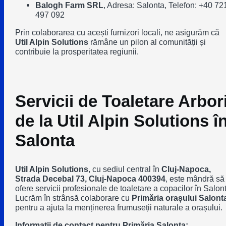
Balogh Farm SRL
, Adresa: Salonta, Telefon: +40 72
497 092
Prin colaborarea cu acești furnizori locali, ne asigurăm că
Util Alpin Solutions
rămâne un pilon al comunității și
contribuie la prosperitatea regiunii.
Servicii de Toaletare Arbor
de la Util Alpin Solutions î
Salonta
Util Alpin Solutions
, cu sediul central în
Cluj-Napoca,
Strada Decebal 73, Cluj-Napoca 400394
, este mândră să
ofere servicii profesionale de toaletare a copacilor în Salon
Lucrăm în strânsă colaborare cu
Primăria orașului Salont
pentru a ajuta la menținerea frumuseții naturale a orașului.
Informații de contact pentru Primăria Salonta: