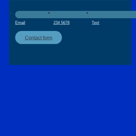
Email
234 5678
Text
Contact form