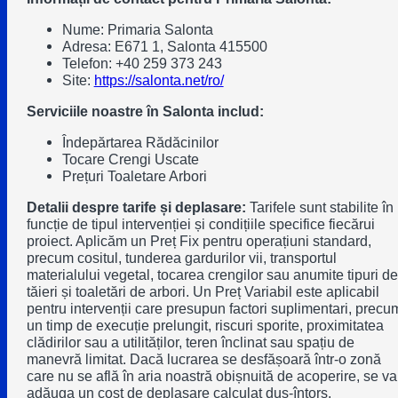
Nume: Primaria Salonta
Adresa: E671 1, Salonta 415500
Telefon: +40 259 373 243
Site:
https://salonta.net/ro/
Serviciile noastre în Salonta includ:
Îndepărtarea Rădăcinilor
Tocare Crengi Uscate
Prețuri Toaletare Arbori
Detalii despre tarife și deplasare:
Tarifele sunt stabilite în
funcție de tipul intervenției și condițiile specifice fiecărui
proiect. Aplicăm un Preț Fix pentru operațiuni standard,
precum cositul, tunderea gardurilor vii, transportul
materialului vegetal, tocarea crengilor sau anumite tipuri de
tăieri și toaletări de arbori. Un Preț Variabil este aplicabil
pentru intervenții care presupun factori suplimentari, precu
un timp de execuție prelungit, riscuri sporite, proximitatea
clădirilor sau a utilităților, teren înclinat sau spațiu de
manevră limitat. Dacă lucrarea se desfășoară într-o zonă
care nu se află în aria noastră obișnuită de acoperire, se va
adăuga un cost de deplasare calculat dus-întors.