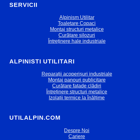
SERVICII
Alpinism Utilitar
Toaletare Copaci
Montaj structuri metalice
Curățare silozuri
Întreținere hale industriale
ALPINISTI UTILITARI
Reparații acoperișuri industriale
Montaj panouri publicitare
Curățare fațade clădiri
Întreținere structuri metalice
Izolații termice la înălțime
UTILALPIN.COM
Despre Noi
Cariere