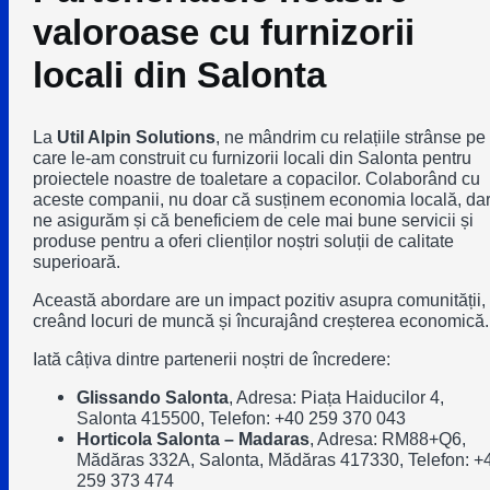
valoroase cu furnizorii
locali din Salonta
La
Util Alpin Solutions
, ne mândrim cu relațiile strânse pe
care le-am construit cu furnizorii locali din Salonta pentru
proiectele noastre de toaletare a copacilor. Colaborând cu
aceste companii, nu doar că susținem economia locală, da
ne asigurăm și că beneficiem de cele mai bune servicii și
produse pentru a oferi clienților noștri soluții de calitate
superioară.
Această abordare are un impact pozitiv asupra comunității,
creând locuri de muncă și încurajând creșterea economică.
Iată câțiva dintre partenerii noștri de încredere:
Glissando Salonta
, Adresa: Piața Haiducilor 4,
Salonta 415500, Telefon: +40 259 370 043
Horticola Salonta – Madaras
, Adresa: RM88+Q6,
Mădăras 332A, Salonta, Mădăras 417330, Telefon: +
259 373 474