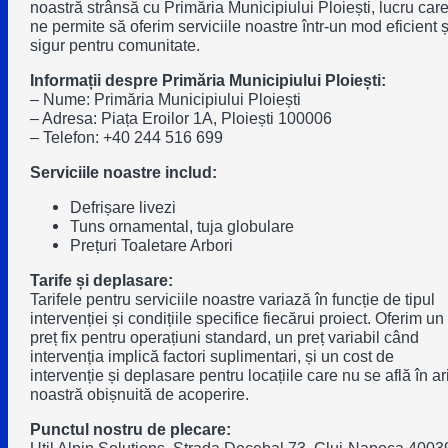
noastră strânsă cu Primăria Municipiului Ploiești, lucru car
ne permite să oferim serviciile noastre într-un mod eficient ș
sigur pentru comunitate.
Informații despre Primăria Municipiului Ploiești:
– Nume: Primăria Municipiului Ploiești
– Adresa: Piața Eroilor 1A, Ploiești 100006
– Telefon: +40 244 516 699
Serviciile noastre includ:
Defrișare livezi
Tuns ornamental, tuja globulare
Prețuri Toaletare Arbori
Tarife și deplasare:
Tarifele pentru serviciile noastre variază în funcție de tipul
intervenției și condițiile specifice fiecărui proiect. Oferim un
preț fix pentru operațiuni standard, un preț variabil când
intervenția implică factori suplimentari, și un cost de
intervenție și deplasare pentru locațiile care nu se află în ar
noastră obișnuită de acoperire.
Punctul nostru de plecare: