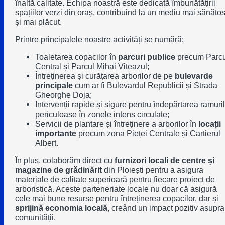
înaltă calitate. Echipa noastră este dedicată îmbunătățirii
spațiilor verzi din oraș, contribuind la un mediu mai sănăto
și mai plăcut.
Printre principalele noastre activități se numără:
Toaletarea copacilor în
parcuri publice
precum
Parcu
Central
și
Parcul Mihai Viteazul
;
Întreținerea și curățarea arborilor de pe
bulevarde
principale
cum ar fi
Bulevardul Republicii
și
Strada
Gheorghe Doja
;
Intervenții rapide și sigure pentru îndepărtarea ramuri
periculoase în zonele intens circulate;
Servicii de plantare și întreținere a arborilor în
locații
importante
precum
zona Pieței Centrale
și
Cartierul
Albert
.
În plus, colaborăm direct cu
furnizori locali de centre și
magazine de grădinărit
din Ploiești pentru a asigura
materiale de calitate superioară pentru fiecare proiect de
arboristică. Aceste parteneriate locale nu doar că asigură
cele mai bune resurse pentru întreținerea copacilor, dar și
sprijină economia locală
, creând un impact pozitiv asupra
comunității.