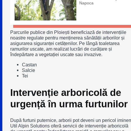
Napoca
Parcurile publice din Ploiești beneficiază de intervențiile
noastre regulate pentru menținerea sănătății arborilor și
asigurarea siguranței cetățenilor. Pe lângă toaletarea
ramurilor uscate, am realizat lucrări de curățare și
îndepărtare a vegetației uscate sau invazive.
Castan
Salcie
Tei
Intervenție arboricolă de
urgență în urma furtunilor
După furtuni puternice, arborii pot deveni un pericol iminen
Util Alpin Solutions oferă servicii de intervenție arboricolă