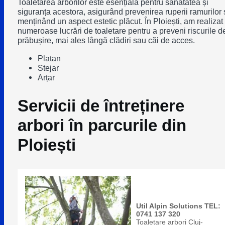
Toaletarea arborilor este esențială pentru sănătatea și
siguranța acestora, asigurând prevenirea ruperii ramurilor 
menținând un aspect estetic plăcut. În Ploiești, am realizat
numeroase lucrări de toaletare pentru a preveni riscurile d
prăbușire, mai ales lângă clădiri sau căi de acces.
Platan
Stejar
Arțar
Servicii de întreținere
arbori în parcurile din
Ploiești
Util Alpin Solutions TEL:
0741 137 320
Toaletare arbori Cluj-