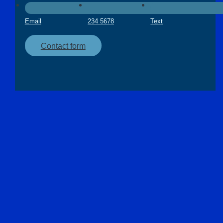
Email
234 5678
Text
Contact form