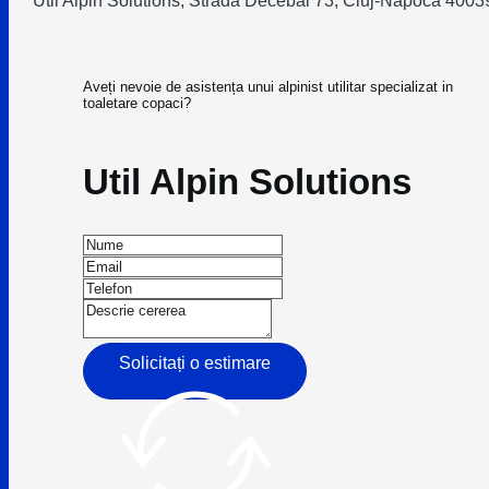
Util Alpin Solutions, Strada Decebal 73, Cluj-Napoca 4003
Aveți nevoie de asistența unui alpinist utilitar specializat in
toaletare copaci?
Util Alpin Solutions
Solicitați o estimare