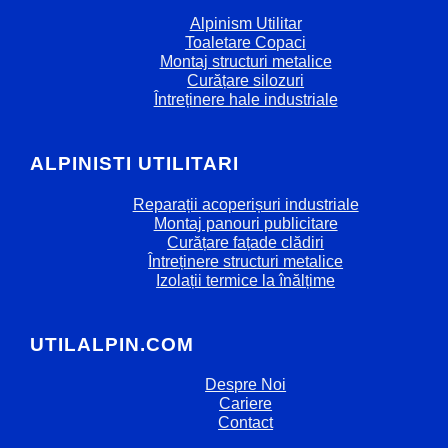
Alpinism Utilitar
Toaletare Copaci
Montaj structuri metalice
Curățare silozuri
Întreținere hale industriale
ALPINISTI UTILITARI
Reparații acoperișuri industriale
Montaj panouri publicitare
Curățare fațade clădiri
Întreținere structuri metalice
Izolații termice la înălțime
UTILALPIN.COM
Despre Noi
Cariere
Contact