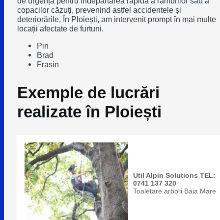
de urgență pentru îndepărtarea rapidă a ramurilor sau a
copacilor căzuți, prevenind astfel accidentele și
deteriorările. În Ploiești, am intervenit prompt în mai multe
locații afectate de furtuni.
Pin
Brad
Frasin
Exemple de lucrări
realizate în Ploiești
Util Alpin Solutions TEL:
0741 137 320
Toaletare arbori Baia Mare