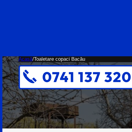
Acasă
/
Toaletare copaci Bacău