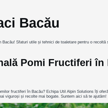
aci Bacău
n Bacău! Sfaturi utile și tehnici de toaletare pentru o recolt
nală Pomi Fructiferi î
ilor fructiferi în Bacău? Echipa Util Alpin Solutions îți oferă
i viguroși și recolte mai bogate. Suntem aici să te ajutăm!