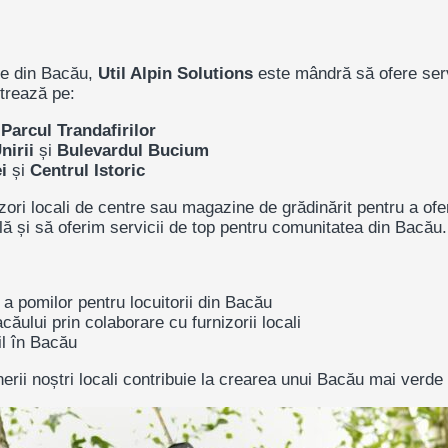
ale din Bacău,
Util Alpin Solutions
este mândră să ofere servi
ntrează pe:
i
Parcul Trandafirilor
nirii
și
Bulevardul Bucium
i
și
Centrul Istoric
ori locali de centre sau magazine de grădinărit pentru a ofer
ă și să oferim servicii de top pentru comunitatea din Bacău.
 a pomilor pentru locuitorii din Bacău
căului prin colaborare cu furnizorii locali
l în Bacău
erii noștri locali contribuie la crearea unui Bacău mai verde ș