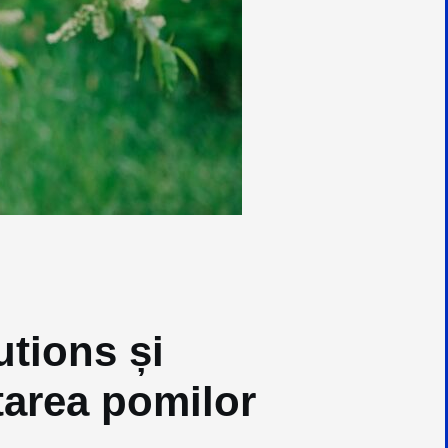
utions și
etarea pomilor