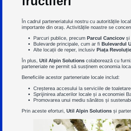
fructiferi
În cadrul parteneriatului nostru cu autoritățile loc
importante din oraș. Activitățile noastre se conce
Parcuri publice, precum
Parcul Cancicov
ș
Bulevarde principale, cum ar fi
Bulevardul U
Alte locații de reper, inclusiv
Piața Revoluție
În plus,
Util Alpin Solutions
colaborează cu furniz
parteneriate ne permit să susținem economia local
Beneficiile acestor parteneriate locale includ:
Creșterea accesului la serviciile de toaletare
Sprijinirea afacerilor locale și a economiei Ba
Promovarea unui mediu sănătos și sustenabi
Prin aceste eforturi,
Util Alpin Solutions
și parten