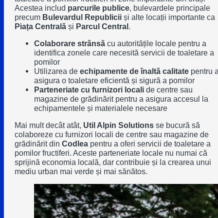
Acestea includ
parcurile publice
, bulevardele principale
precum
Bulevardul Republicii
și alte locații importante ca
Piața Centrală
și
Parcul Central
.
Colaborare strânsă
cu autoritățile locale pentru a
identifica zonele care necesită servicii de toaletare a
pomilor
Utilizarea de
echipamente de înaltă calitate
pentru 
asigura o toaletare eficientă și sigură a pomilor
Parteneriate cu furnizori locali
de centre sau
magazine de grădinărit pentru a asigura accesul la
echipamentele și materialele necesare
Mai mult decât atât,
Util Alpin Solutions
se bucură să
colaboreze cu furnizori locali de centre sau magazine de
grădinărit din
Codlea
pentru a oferi servicii de toaletare a
pomilor fructiferi. Aceste parteneriate locale nu numai că
sprijină economia locală, dar contribuie și la crearea unui
mediu urban mai verde și mai sănătos.