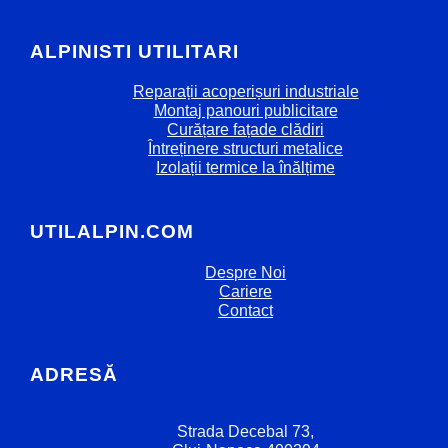
ALPINISTI UTILITARI
Reparații acoperișuri industriale
Montaj panouri publicitare
Curățare fațade clădiri
Întreținere structuri metalice
Izolații termice la înălțime
UTILALPIN.COM
Despre Noi
Cariere
Contact
ADRESĂ
Strada Decebal 73,