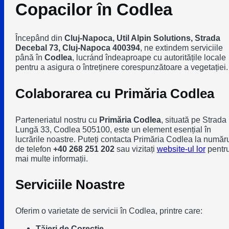
Copacilor în Codlea
Începând din
Cluj-Napoca, Util Alpin Solutions, Strada
Decebal 73, Cluj-Napoca 400394
, ne extindem serviciile
până în
Codlea
, lucránd îndeaproape cu autoritățile locale
pentru a asigura o întreținere corespunzătoare a vegetației.
Colaborarea cu Primăria Codlea
Parteneriatul nostru cu
Primăria Codlea
, situată pe Strada
Lungă 33, Codlea 505100, este un element esențial în
lucrările noastre. Puteți contacta Primăria Codlea la număr
de telefon
+40 268 251 202
sau vizitați
website-ul lor
pentr
mai multe informații.
Serviciile Noastre
Oferim o varietate de servicii în Codlea, printre care:
Tăieri de Corecție