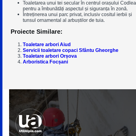
Toaletarea unui tei secular în centrul orașului Codlea
pentru a îmbunătăți aspectul și siguranța în zonă.
Întreținerea unui parc privat, inclusiv cositul ierbii și
tunsul ornamental al arbuștilor de tuia.
Proiecte Similare:
Toaletare arbori Aiud
Servicii toaletare copaci Sfântu Gheorghe
Toaletare arbori Orșova
Arboristica Focșani