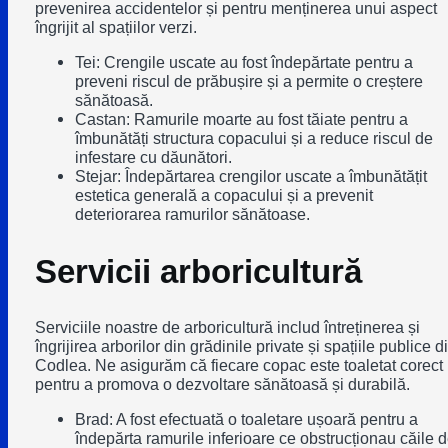
prevenirea accidentelor și pentru menținerea unui aspect
îngrijit al spațiilor verzi.
Tei: Crengile uscate au fost îndepărtate pentru a
preveni riscul de prăbușire și a permite o creștere
sănătoasă.
Castan: Ramurile moarte au fost tăiate pentru a
îmbunătăți structura copacului și a reduce riscul de
infestare cu dăunători.
Stejar: Îndepărtarea crengilor uscate a îmbunătățit
estetica generală a copacului și a prevenit
deteriorarea ramurilor sănătoase.
Servicii arboricultură
Serviciile noastre de arboricultură includ întreținerea și
îngrijirea arborilor din grădinile private și spațiile publice d
Codlea. Ne asigurăm că fiecare copac este toaletat corect
pentru a promova o dezvoltare sănătoasă și durabilă.
Brad: A fost efectuată o toaletare ușoară pentru a
îndepărta ramurile inferioare ce obstrucționau căile 