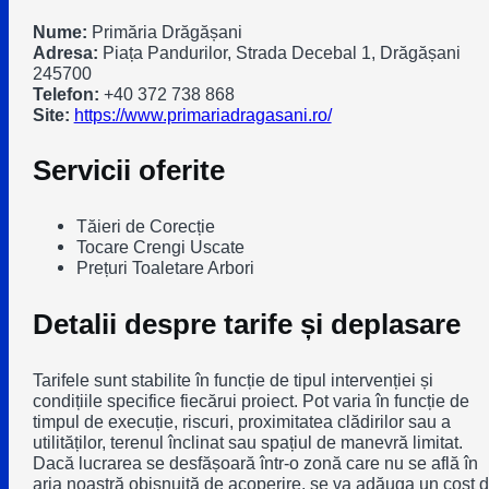
Nume:
Primăria Drăgășani
Adresa:
Piața Pandurilor, Strada Decebal 1, Drăgășani
245700
Telefon:
+40 372 738 868
Site:
https://www.primariadragasani.ro/
Servicii oferite
Tăieri de Corecție
Tocare Crengi Uscate
Prețuri Toaletare Arbori
Detalii despre tarife și deplasare
Tarifele sunt stabilite în funcție de tipul intervenției și
condițiile specifice fiecărui proiect. Pot varia în funcție de
timpul de execuție, riscuri, proximitatea clădirilor sau a
utilităților, terenul înclinat sau spațiul de manevră limitat.
Dacă lucrarea se desfășoară într-o zonă care nu se află în
aria noastră obișnuită de acoperire, se va adăuga un cost 