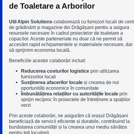
de Toaletare a Arborilor
Util Alpin Solutions
colaborează cu furnizori locali de cent
de grădinărit și magazine din
Drăgășani
pentru a asigura
resursele necesare în cadrul proiectelor de toaletare a
copacilor. Aceste parteneriate nu doar că ne permit să
accesăm rapid echipamentele și materialele necesare, dar 
să sprijinim economia locală.
Beneficiile acestor colaborări includ:
Reducerea costurilor logistice
prin utilizarea
furnizorilor locali
Susținerea afacerilor locale
și crearea de noi
oportunități economice în comunitate
Îmbunătățirea relațiilor cu autoritățile locale
prin
sprijin reciproc în proiectele de întreținere a spațiilor
verzi
Prin aceste colaborări, ne asigurăm că orașul
Drăgășani
beneficiază de servicii eficiente și durabile, contribuind la
bunăstarea comunității și la crearea unui mediu sănătos
pentru toți locuitorii.