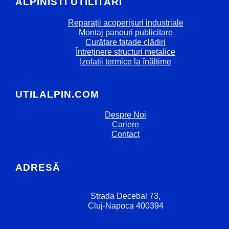
ALPINISTI UTILITARI
Reparații acoperișuri industriale
Montaj panouri publicitare
Curățare fațade clădiri
Întreținere structuri metalice
Izolații termice la înălțime
UTILALPIN.COM
Despre Noi
Cariere
Contact
ADRESĂ
Strada Decebal 73,
Cluj-Napoca 400394