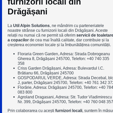
furnizorii locali din
Drăgășani
La
Util Alpin Solutions
, ne mândrim cu parteneriatele
noastre strânse cu furnizorii locali din Drăgășani. Aceste
relații nu numai că ne permit să oferim
servicii de toaletar
a copacilor
de cea mai înaltă calitate, dar contribuie și la
creșterea economiei locale și la îmbunătățirea comunității.
Floraria Green Garden
, Adresa: Strada Dobrogeanu
Gherea 8, Drăgășani 245700, Telefon: +40 740 335
358
Criss Garden Drăgășani
, Adresa: Bulevardul I.C.
Brătianu 66, Drăgășani 245700
GOSPODARUL VERDE
, Adresa: Strada Decebal, bl
J, parter, Drăgășani 245700, Telefon: +40 761 342 37
Florărie
, Adresa: Drăgășani 245700, Telefon: +40 78
083 800
Agroland Dragasani
, Adresa: Str. Tudor Vladimirescu
Nr. 399, Drăgășani 245700, Telefon: +40 760 048 35
Prin colaborarea cu acești
furnizori locali
, suntem în măsu