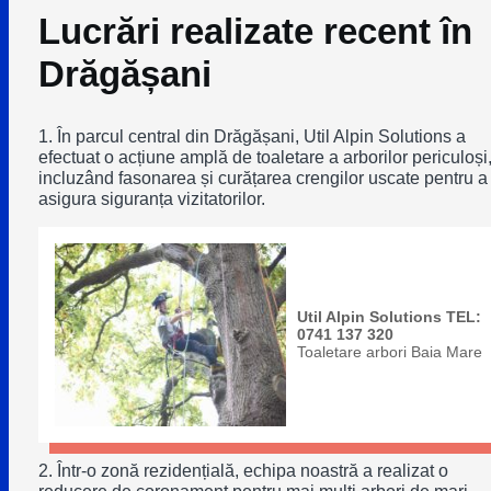
Lucrări realizate recent în
Drăgășani
1. În parcul central din Drăgășani, Util Alpin Solutions a
efectuat o acțiune amplă de toaletare a arborilor periculoși
incluzând fasonarea și curățarea crengilor uscate pentru a
asigura siguranța vizitatorilor.
Util Alpin Solutions TEL:
0741 137 320
Toaletare arbori Baia Mare
2. Într-o zonă rezidențială, echipa noastră a realizat o
reducere de coronament pentru mai mulți arbori de mari