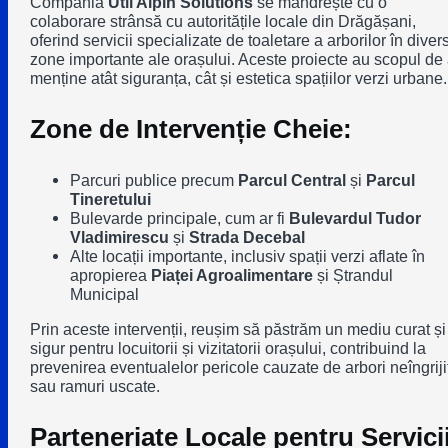
Compania
Util Alpin Solutions
se mândrește cu o
colaborare strânsă cu autoritățile locale din
Drăgășani
,
oferind servicii specializate de toaletare a arborilor în diver
zone importante ale orașului. Aceste proiecte au scopul de
menține atât siguranța, cât și estetica spațiilor verzi urbane.
Zone de Intervenție Cheie:
Parcuri publice precum
Parcul Central
și
Parcul
Tineretului
Bulevarde principale, cum ar fi
Bulevardul Tudor
Vladimirescu
și
Strada Decebal
Alte locații importante, inclusiv spații verzi aflate în
apropierea
Piaței Agroalimentare
și
Ștrandul
Municipal
Prin aceste intervenții, reușim să păstrăm un mediu curat și
sigur pentru locuitorii și vizitatorii orașului, contribuind la
prevenirea eventualelor pericole cauzate de arbori neîngrijiț
sau ramuri uscate.
Parteneriate Locale pentru Servici