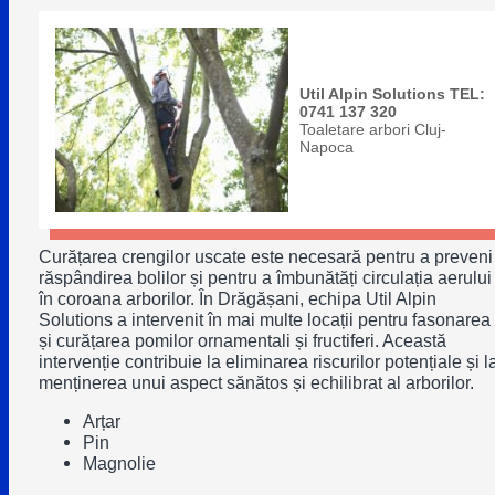
Util Alpin Solutions TEL:
0741 137 320
Toaletare arbori Cluj-
Napoca
Curățarea crengilor uscate este necesară pentru a preveni
răspândirea bolilor și pentru a îmbunătăți circulația aerului
în coroana arborilor. În Drăgășani, echipa Util Alpin
Solutions a intervenit în mai multe locații pentru fasonarea
și curățarea pomilor ornamentali și fructiferi. Această
intervenție contribuie la eliminarea riscurilor potențiale și l
menținerea unui aspect sănătos și echilibrat al arborilor.
Arțar
Pin
Magnolie