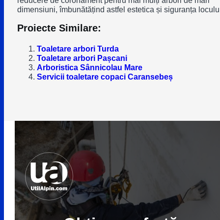
dimensiuni, îmbunătățind astfel estetica și siguranța locului
Proiecte Similare:
Toaletare arbori Turda
Toaletare arbori Pașcani
Arboristica Sânnicolau Mare
Servicii toaletare copaci Caransebeș