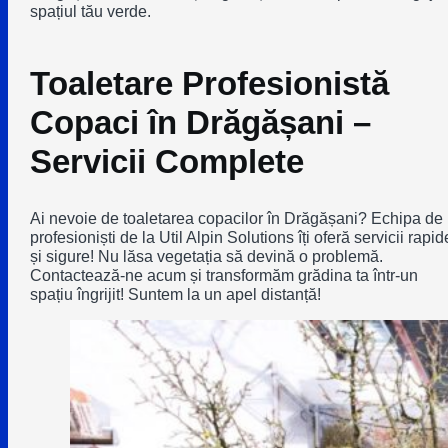
spațiul tău verde.
Toaletare Profesionistă
Copaci în Drăgășani –
Servicii Complete
Ai nevoie de toaletarea copacilor în Drăgășani? Echipa de
profesioniști de la Util Alpin Solutions îți oferă servicii rapid
și sigure! Nu lăsa vegetația să devină o problemă.
Contactează-ne acum și transformăm grădina ta într-un
spațiu îngrijit! Suntem la un apel distanță!