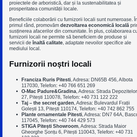
proiectele de arboristică, dar și la sustenabilitatea și
prosperitatea comunității locale.
Beneficiile colaborării cu furnizorii locali sunt numeroase. Î
primul rând, promovăm
dezvoltarea economică locală
pri
susținerea afacerilor din comunitate. În plus, colaborarea c
furnizorii locali ne permite să beneficiem de produse și
servicii de
înaltă calitate
, adaptate nevoilor specifice ale
mediului local.
Furnizorii noștri locali
Franciza Ruris Pitesti
,
Adresa: DN65B 456, Albota
117030, Telefon: +40 766 651 269
O-Mac Padure&Gradina
,
Adresa: Strada Depozitelor
27, Pitești 110078, Telefon: +40 731 122 222
Taj – the secret garden
,
Adresa: Bulevardul Frații
Golești 13, Pitești 110174, Telefon: +40 742 862 755
Plante ornamentale Pitesti
,
Adresa: DN7 64A, Basc
117045, Telefon: +40 744 429 573
STIGA Pitești Showroom
,
Adresa: Strada Maior
Gheorghe Șonțu 6, Pitești 110043, Telefon: +40 731