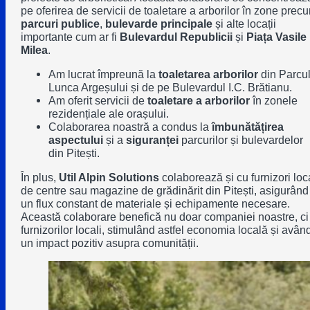
pe oferirea de servicii de toaletare a arborilor în zone prec
parcuri publice
,
bulevarde principale
și alte locații
importante cum ar fi
Bulevardul Republicii
și
Piața Vasile
Milea
.
Am lucrat împreună la
toaletarea arborilor
din Parcu
Lunca Argeșului și de pe Bulevardul I.C. Brătianu.
Am oferit servicii de
toaletare a arborilor
în zonele
rezidențiale ale orașului.
Colaborarea noastră a condus la
îmbunătățirea
aspectului
și a
siguranței
parcurilor și bulevardelor
din Pitești.
În plus,
Util Alpin Solutions
colaborează și cu furnizori loca
de centre sau magazine de grădinărit din Pitești, asigurând
un flux constant de materiale și echipamente necesare.
Această colaborare benefică nu doar companiei noastre, ci 
furnizorilor locali, stimulând astfel economia locală și avân
un impact pozitiv asupra comunității.