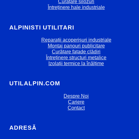
Curățare silozuri
Întreținere hale industriale
ALPINISTI UTILITARI
Reparații acoperișuri industriale
Montaj panouri publicitare
Curățare fațade clădiri
Întreținere structuri metalice
Izolații termice la înălțime
UTILALPIN.COM
Despre Noi
Cariere
Contact
ADRESĂ