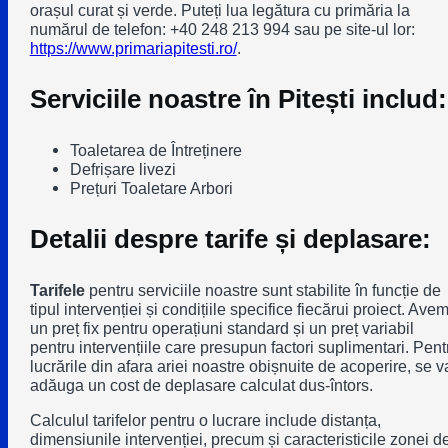
orașul curat și verde. Puteți lua legătura cu primăria la
numărul de telefon: +40 248 213 994 sau pe site-ul lor:
https://www.primariapitesti.ro/
.
Serviciile noastre în Pitești includ:
Toaletarea de Întreținere
Defrișare livezi
Prețuri Toaletare Arbori
Detalii despre tarife și deplasare:
Tarifele
pentru serviciile noastre sunt stabilite în funcție de
tipul intervenției și condițiile specifice fiecărui proiect. Ave
un preț fix pentru operațiuni standard și un preț variabil
pentru intervențiile care presupun factori suplimentari. Pent
lucrările din afara ariei noastre obișnuite de acoperire, se v
adăuga un cost de deplasare calculat dus-întors.
Calculul tarifelor pentru o lucrare include distanța,
dimensiunile intervenției, precum și caracteristicile zonei d