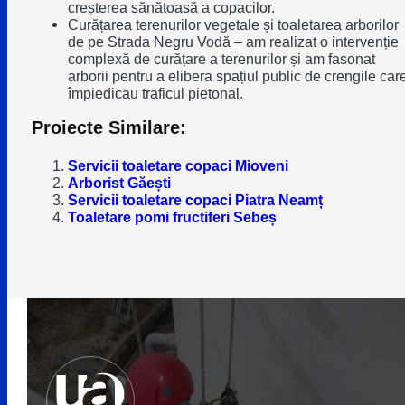
creșterea sănătoasă a copacilor.
Curățarea terenurilor vegetale și toaletarea arborilor
de pe Strada Negru Vodă – am realizat o intervenție
complexă de curățare a terenurilor și am fasonat
arborii pentru a elibera spațiul public de crengile car
împiedicau traficul pietonal.
Proiecte Similare:
Servicii toaletare copaci Mioveni
Arborist Găești
Servicii toaletare copaci Piatra Neamț
Toaletare pomi fructiferi Sebeș