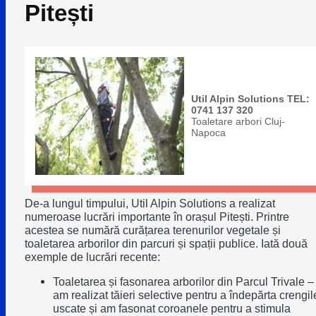
Pitești
Util Alpin Solutions TEL:
0741 137 320
Toaletare arbori Cluj-
Napoca
De-a lungul timpului, Util Alpin Solutions a realizat
numeroase lucrări importante în orașul Pitești. Printre
acestea se numără curățarea terenurilor vegetale și
toaletarea arborilor din parcuri și spații publice. Iată două
exemple de lucrări recente:
Toaletarea și fasonarea arborilor din Parcul Trivale –
am realizat tăieri selective pentru a îndepărta crengil
uscate și am fasonat coroanele pentru a stimula