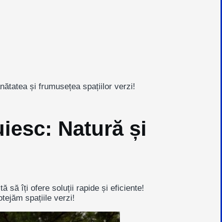
nătatea și frumusețea spațiilor verzi!
iesc: Natură și
să îți ofere soluții rapide și eficiente!
otejăm spațiile verzi!