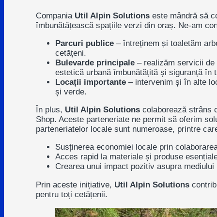
Compania
Util Alpin Solutions
este mândră să col
îmbunătățească spațiile verzi din oraș. Ne-am conce
Parcuri publice
– întreținem și toaletăm arb
cetățeni.
Bulevarde principale
– realizăm servicii de
estetică urbană îmbunătățită și siguranță în t
Locații importante
– intervenim și în alte lo
și verde.
În plus,
Util Alpin Solutions
colaborează strâns
Shop
. Aceste parteneriate ne permit să oferim solu
parteneriatelor locale sunt numeroase, printre car
Susținerea economiei locale prin colaborarea
Acces rapid la materiale și produse esențiale 
Crearea unui impact pozitiv asupra mediului p
Prin aceste inițiative,
Util Alpin Solutions
contrib
pentru toți cetățenii.