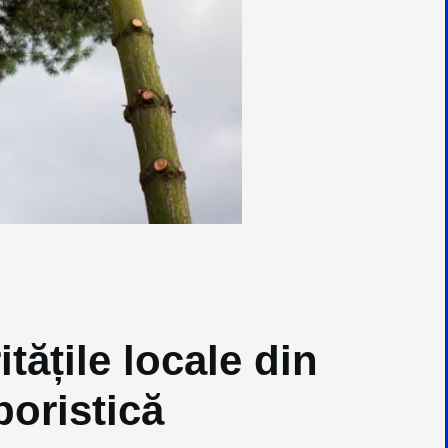
tățile locale din
boristică