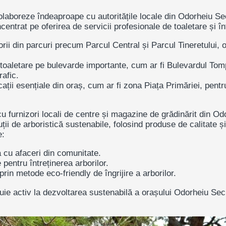
aboreze îndeaproape cu autoritățile locale din
Odorheiu Se
ntrat pe oferirea de servicii profesionale de toaletare și într
orii din parcuri precum
Parcul Central
și
Parcul Tineretului
, 
 toaletare pe bulevarde importante, cum ar fi
Bulevardul Tom
rafic.
cații esențiale din oraș, cum ar fi zona
Piața Primăriei
, pentr
 cu
furnizori locali
de centre și magazine de grădinărit din Od
ții de arboristică sustenabile, folosind produse de calitate ș
e:
 cu afaceri din comunitate.
pentru întreținerea arborilor.
rin metode eco-friendly de îngrijire a arborilor.
uie activ la dezvoltarea sustenabilă a orașului Odorheiu Sec