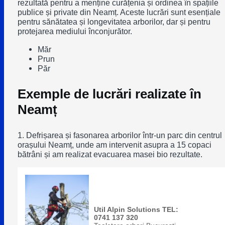
rezultată pentru a menține curățenia și ordinea în spațiile
publice și private din Neamț. Aceste lucrări sunt esențiale
pentru sănătatea și longevitatea arborilor, dar și pentru
protejarea mediului înconjurător.
Măr
Prun
Păr
Exemple de lucrări realizate în
Neamț
1. Defrișarea și fasonarea arborilor într-un parc din centrul
orașului Neamț, unde am intervenit asupra a 15 copaci
bătrâni și am realizat evacuarea masei bio rezultate.
Util Alpin Solutions TEL:
0741 137 320