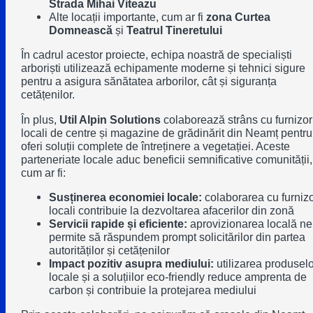
Strada Mihai Viteazu
Alte locații importante, cum ar fi
zona Curtea
Domnească
și
Teatrul Tineretului
În cadrul acestor proiecte, echipa noastră de specialiști
arboriști utilizează echipamente moderne și tehnici sigure
pentru a asigura sănătatea arborilor, cât și siguranța
cetățenilor.
În plus,
Util Alpin Solutions
colaborează strâns cu furnizor
locali de centre și magazine de grădinărit din Neamț pentru
oferi soluții complete de întreținere a vegetației. Aceste
parteneriate locale aduc beneficii semnificative comunității,
cum ar fi:
Susținerea economiei locale:
colaborarea cu furnizo
locali contribuie la dezvoltarea afacerilor din zonă
Servicii rapide și eficiente:
aprovizionarea locală ne
permite să răspundem prompt solicitărilor din partea
autorităților și cetățenilor
Impact pozitiv asupra mediului:
utilizarea produselo
locale și a soluțiilor eco-friendly reduce amprenta de
carbon și contribuie la protejarea mediului