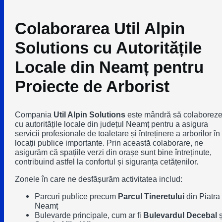
Colaborarea Util Alpin
Solutions cu Autoritățile
Locale din Neamț pentru
Proiecte de Arborist
Compania
Util Alpin Solutions
este mândră să colaborez
cu autoritățile locale din județul Neamț pentru a asigura
servicii profesionale de toaletare și întreținere a arborilor în
locații publice importante. Prin această colaborare, ne
asigurăm că spațiile verzi din orașe sunt bine întreținute,
contribuind astfel la confortul și siguranța cetățenilor.
Zonele în care ne desfășurăm activitatea includ:
Parcuri publice precum
Parcul Tineretului
din Piatra
Neamț
Bulevarde principale, cum ar fi
Bulevardul Decebal
ș