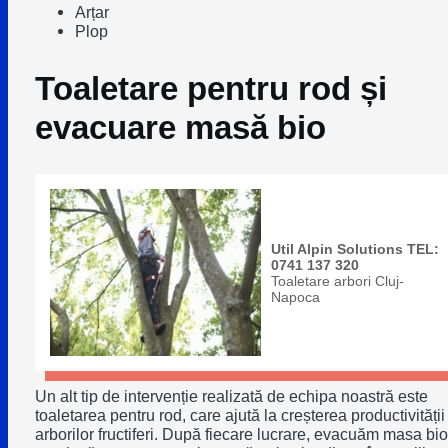
Arțar
Plop
Toaletare pentru rod și
evacuare masă bio
Util Alpin Solutions TEL:
0741 137 320
Toaletare arbori Cluj-
Napoca
Un alt tip de intervenție realizată de echipa noastră este
toaletarea pentru rod, care ajută la creșterea productivității
arborilor fructiferi. După fiecare lucrare, evacuăm masa bio