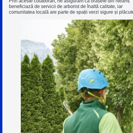
Prin aceste colaborări, ne asigurăm că orașele din Neamț
beneficiază de servicii de arborist de înaltă calitate, iar
comunitatea locală are parte de spații verzi sigure și plăcut