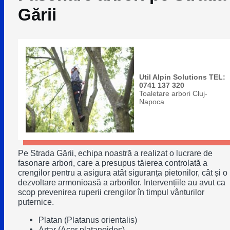
Gării
Util Alpin Solutions TEL:
0741 137 320
Toaletare arbori Cluj-
Napoca
Pe Strada Gării, echipa noastră a realizat o lucrare de
fasonare arbori, care a presupus tăierea controlată a
crengilor pentru a asigura atât siguranța pietonilor, cât și o
dezvoltare armonioasă a arborilor. Intervențiile au avut ca
scop prevenirea ruperii crengilor în timpul vânturilor
puternice.
Platan (Platanus orientalis)
Arțar (Acer platanoides)