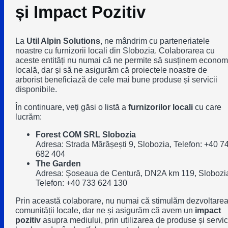
și Impact Pozitiv
La
Util Alpin Solutions
, ne mândrim cu parteneriatele
noastre cu furnizorii locali din Slobozia. Colaborarea cu
aceste entități nu numai că ne permite să susținem econom
locală, dar și să ne asigurăm că proiectele noastre de
arborist beneficiază de cele mai bune produse și servicii
disponibile.
În continuare, veți găsi o listă a
furnizorilor locali
cu care
lucrăm:
Forest COM SRL Slobozia
Adresa: Strada Mărășești 9, Slobozia, Telefon: +40 7
682 404
The Garden
Adresa: Șoseaua de Centură, DN2A km 119, Slobozi
Telefon: +40 733 624 130
Prin această colaborare, nu numai că stimulăm dezvoltare
comunității locale, dar ne și asigurăm că avem un
impact
pozitiv
asupra mediului, prin utilizarea de produse și servic