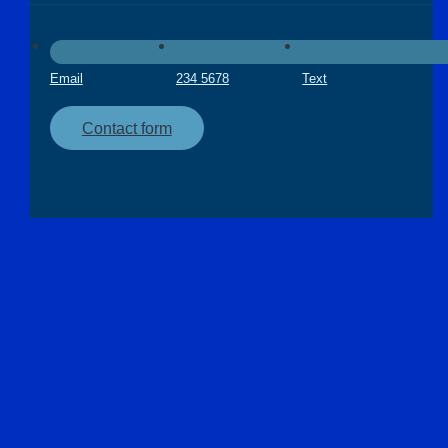
Email
234 5678
Text
Contact form