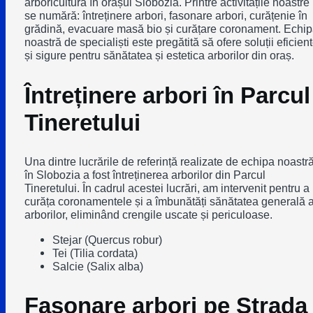
arboricultură în orașul Slobozia. Printre activitățile noastre
se numără: întreținere arbori, fasonare arbori, curățenie în
grădină, evacuare masă bio și curățare coronament. Echi
noastră de specialiști este pregătită să ofere soluții eficien
și sigure pentru sănătatea și estetica arborilor din oraș.
Întreținere arbori în Parcul
Tineretului
Una dintre lucrările de referință realizate de echipa noastr
în Slobozia a fost întreținerea arborilor din Parcul
Tineretului. În cadrul acestei lucrări, am intervenit pentru a
curăța coronamentele și a îmbunătăți sănătatea generală 
arborilor, eliminând crengile uscate și periculoase.
Stejar (Quercus robur)
Tei (Tilia cordata)
Salcie (Salix alba)
Fasonare arbori pe Strada