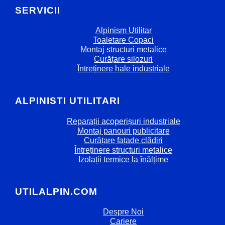
SERVICII
Alpinism Utilitar
Toaletare Copaci
Montaj structuri metalice
Curățare silozuri
Întreținere hale industriale
ALPINISTI UTILITARI
Reparații acoperișuri industriale
Montaj panouri publicitare
Curățare fațade clădiri
Întreținere structuri metalice
Izolații termice la înălțime
UTILALPIN.COM
Despre Noi
Cariere