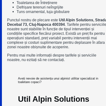
Toaletarea de Întreținere
Defrișare terenuri neîngrijite
Tuns ornamental, tuja globulare
Punctul nostru de plecare este
Util Alpin Solutions, Strad
Decebal 73, Cluj-Napoca 400394
. Tarifele pentru serviciil
noastre sunt stabilite în funcție de tipul intervenției și
condițiile specifice fiecărui proiect. Există un preț fix pentru
operațiuni standard, preț variabil pentru intervenții mai
complexe și costuri suplimentare pentru deplasare în afara
zonei noastre obișnuite de acoperire.
Pentru mai multe informații despre tarifele și serviciile
noastre, nu ezitați să ne contactați.
Aveți nevoie de asistența unui alpinist utilitar specializat in
toaletare copaci?
Util Alpin Solutions