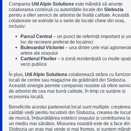
Compania
Util Alpin Solutions
este mândră să anunțe
colaborarea continuă cu autoritățile locale din
Slobozia
pentru a oferi servicii de arborist de înaltă calitate. Această
colaborare se extinde la o serie de locații cheie din oraș,
inclusiv:
Parcul Central
– un punct de referință important și un
loc de recreere preferat de localnici
Bulevardul Victoriei
– una dintre cele mai aglomerat
artere ale orașului
Cartierul Florilor
– o zonă rezidențială cu multe spați
verzi publice
În plus,
Util Alpin Solutions
colaborează strâns cu furnizor
locali de centre sau magazine de grădinărit din Slobozia.
Această sinergie permite companiei noastre să ofere servic
de arborist de cea mai bună calitate, în timp ce susține și
economia locală.
Beneficiile acestui parteneriat local sunt multiple:
creșterea
calității vieții pentru locuitorii din Slobozia, crearea de locur
de muncă, îmbunătățirea esteticii orașului și contribuirea la
un mediu mai sănătos.
Misiunea noastră este de a face din
Slobozia un oraș mai verde și mai frumos, și suntem mândr