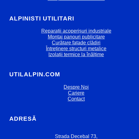
ALPINISTI UTILITARI
Reparații acoperișuri industriale
Montaj panouri publicitare
Curățare fațade clădiri
Întreținere structuri metalice
Izolații termice la înălțime
UTILALPIN.COM
Despre Noi
Cariere
Contact
ADRESĂ
Strada Decebal 73,