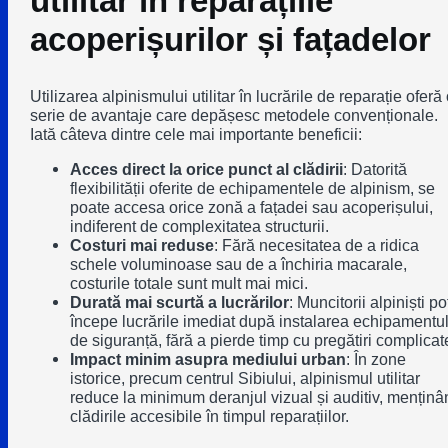
utilitar în reparațiile
acoperișurilor și fațadelor
Utilizarea alpinismului utilitar în lucrările de reparație oferă
serie de avantaje care depășesc metodele convenționale.
Iată câteva dintre cele mai importante beneficii:
Acces direct la orice punct al clădirii
: Datorită
flexibilității oferite de echipamentele de alpinism, se
poate accesa orice zonă a fațadei sau acoperișului,
indiferent de complexitatea structurii.
Costuri mai reduse
: Fără necesitatea de a ridica
schele voluminoase sau de a închiria macarale,
costurile totale sunt mult mai mici.
Durată mai scurtă a lucrărilor
: Muncitorii alpiniști po
începe lucrările imediat după instalarea echipamentul
de siguranță, fără a pierde timp cu pregătiri complicat
Impact minim asupra mediului urban
: În zone
istorice, precum centrul Sibiului, alpinismul utilitar
reduce la minimum deranjul vizual și auditiv, menținâ
clădirile accesibile în timpul reparațiilor.