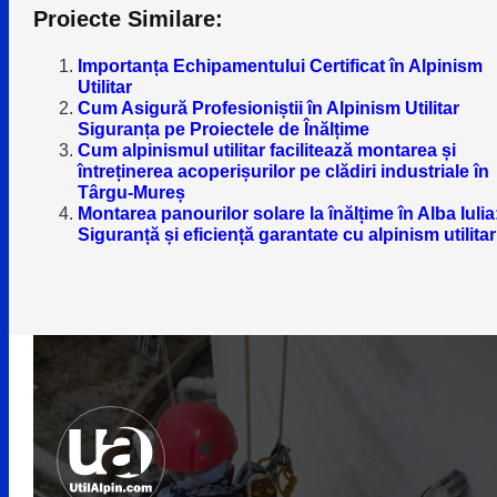
Proiecte Similare:
Importanța Echipamentului Certificat în Alpinism
Utilitar
Cum Asigură Profesioniștii în Alpinism Utilitar
Siguranța pe Proiectele de Înălțime
Cum alpinismul utilitar facilitează montarea și
întreținerea acoperișurilor pe clădiri industriale în
Târgu-Mureș
Montarea panourilor solare la înălțime în Alba Iulia
Siguranță și eficiență garantate cu alpinism utilitar