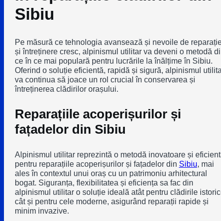
Sibiu
Pe măsură ce tehnologia avansează și nevoile de reparați
și întreținere cresc, alpinismul utilitar va deveni o metodă d
ce în ce mai populară pentru lucrările la înălțime în Sibiu.
Oferind o soluție eficientă, rapidă și sigură, alpinismul utilit
va continua să joace un rol crucial în conservarea și
întreținerea clădirilor orașului.
Reparațiile acoperișurilor și
fațadelor din Sibiu
Alpinismul utilitar reprezintă o metodă inovatoare și eficien
pentru reparațiile acoperișurilor și fațadelor din
Sibiu
, mai
ales în contextul unui oraș cu un patrimoniu arhitectural
bogat. Siguranța, flexibilitatea și eficiența sa fac din
alpinismul utilitar o soluție ideală atât pentru clădirile istoric
cât și pentru cele moderne, asigurând reparații rapide și
minim invazive.