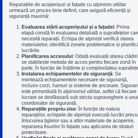
Reparațiile de acoperișuri și fațade cu alpinism utilitar
urmează un proces bine definit, care asigură eficiență și
siguranță maximă:
Evaluarea stării acoperișului și a fațadei
: Prima
etapă constă în evaluarea detaliată a suprafețelor car
necesită reparații. Echipa de alpiniști verifică starea
materialelor, identifică zonele problematice și planific
lucrările.
Planificarea accesului
: Odată evaluată starea clădirii
se stabilește metoda de acces pentru fiecare zonă în
parte, în funcție de înălțime și complexitatea suprafețe
Instalarea echipamentelor de siguranță
: Se
montează echipamentele necesare de siguranță,
inclusiv corzi, hamuri și sisteme de ancorare. Siguran
este primordială în alpinismul utilitar, astfel că fiecare
lucrare se desfășoară sub stricta supraveghere a unu
coordonator de siguranță.
Reparațiile propriu-zise
: În funcție de natura
reparațiilor, echipele de alpiniști execută lucrări prec
înlocuirea țiglelor sau a altor materiale de acoperire,
repararea fisurilor în fațade sau aplicarea de straturi
protectoare.
Verificări finale și curățarea zonei de lucru
: După