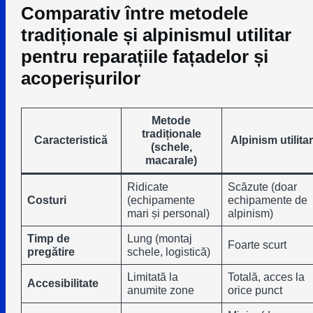
Comparativ între metodele
tradiționale și alpinismul utilitar
pentru reparațiile fațadelor și
acoperișurilor
Metode
tradiționale
Caracteristică
Alpinism utilita
(schele,
macarale)
Ridicate
Scăzute (doar
Costuri
(echipamente
echipamente de
mari și personal)
alpinism)
Timp de
Lung (montaj
Foarte scurt
pregătire
schele, logistică)
Limitată la
Totală, acces la
Accesibilitate
anumite zone
orice punct