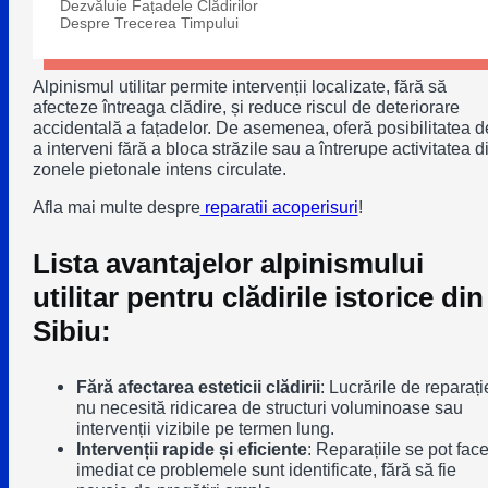
Dezvăluie Fațadele Clădirilor
Despre Trecerea Timpului
Alpinismul utilitar permite intervenții localizate, fără să
afecteze întreaga clădire, și reduce riscul de deteriorare
accidentală a fațadelor. De asemenea, oferă posibilitatea d
a interveni fără a bloca străzile sau a întrerupe activitatea d
zonele pietonale intens circulate.
Afla mai multe despre
reparatii acoperisuri
!
Lista avantajelor alpinismului
utilitar pentru clădirile istorice din
Sibiu:
Fără afectarea esteticii clădirii
: Lucrările de reparați
nu necesită ridicarea de structuri voluminoase sau
intervenții vizibile pe termen lung.
Intervenții rapide și eficiente
: Reparațiile se pot fac
imediat ce problemele sunt identificate, fără să fie