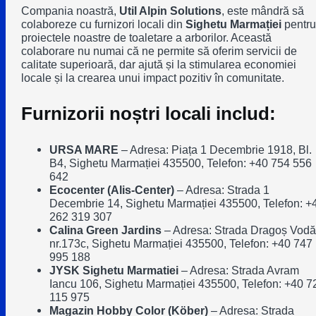
Compania noastră,
Util Alpin Solutions
, este mândră să
colaboreze cu furnizori locali din
Sighetu Marmației
pentru
proiectele noastre de toaletare a arborilor. Această
colaborare nu numai că ne permite să oferim servicii de
calitate superioară, dar ajută și la stimularea economiei
locale și la crearea unui impact pozitiv în comunitate.
Furnizorii noștri locali includ:
URSA MARE
–
Adresa: Piața 1 Decembrie 1918, Bl.
B4, Sighetu Marmației 435500, Telefon: +40 754 556
642
Ecocenter (Alis-Center)
–
Adresa: Strada 1
Decembrie 14, Sighetu Marmației 435500, Telefon: +
262 319 307
Calina Green Jardins
–
Adresa: Strada Dragoș Vodă
nr.173c, Sighetu Marmației 435500, Telefon: +40 747
995 188
JYSK Sighetu Marmatiei
–
Adresa: Strada Avram
Iancu 106, Sighetu Marmației 435500, Telefon: +40 7
115 975
Magazin Hobby Color (Köber)
–
Adresa: Strada