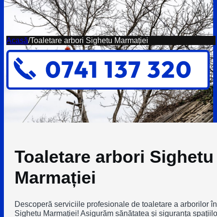
Acasă
/
Toaletare arbori Sighetu Marmației
Toaletare arbori Sighetu
Marmației
Descoperă serviciile profesionale de toaletare a arborilor în
Sighetu Marmației! Asigurăm sănătatea și siguranța spațiilo