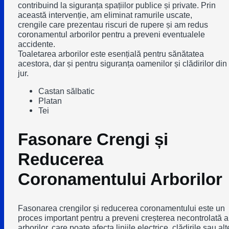
contribuind la siguranța spațiilor publice și private. Prin
această intervenție, am eliminat ramurile uscate,
crengile care prezentau riscuri de rupere și am redus
coronamentul arborilor pentru a preveni eventualele
accidente.
Toaletarea arborilor este esențială pentru sănătatea
acestora, dar și pentru siguranța oamenilor și clădirilor din
jur.
Castan sălbatic
Platan
Tei
Fasonare Crengi și
Reducerea
Coronamentului Arborilor
Fasonarea crengilor și reducerea coronamentului este un
proces important pentru a preveni creșterea necontrolată a
arborilor, care poate afecta liniile electrice, clădirile sau alt