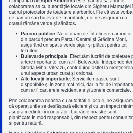
Compania
Util Alpin Solutions
este mândră să anunțe
colaborarea sa cu autoritățile locale din
Sighetu Marmației
cadrul proiectelor de toaletare a arborilor. Fie că este vorba
de parcuri sau bulevarde importante, noi ne asigurăm că
orașul rămâne verde și sănătos.
Parcuri publice
: Ne ocupăm de întreținerea arborilor
din parcuri precum
Parcul Central
și
Grădina Morii
,
asigurând un spațiu verde sigur și plăcut pentru toți
locuitorii.
Bulevarde principale
: Efectuăm lucrări de toaletare 
artere importante, cum ar fi
Bulevardul Independenței
Strada Mihai Viteazu
, contribuind astfel la menținerea
unui aspect urban curat și ordonat.
Alte locații importante
: Serviciile noastre sunt
disponibile și în zone mai mici, dar la fel de important
cum ar fi cartierele rezidențiale și zonele comerciale.
Prin colaborarea noastră cu autoritățile locale, ne asigurăm
că operațiunile se desfășoară eficient și cu un impact mini
asupra mediului înconjurător. Lucrările noastre sunt
planificate în mod responsabil, din respect pentru comunita
și pentru natură.