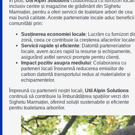
În plus,
Util Alpin Solutions
colaborează cu furnizori locali
inclusiv centre și magazine de grădinărit din
Sighetu
Marmației
, pentru a oferi servicii de toaletare arbori de cea
mai bună calitate. Aceste parteneriate locale aduc beneficii
comunității prin:
Susținerea economiei locale
: Lucrăm cu furnizori di
zonă, ceea ce contribuie la creșterea afacerilor locale
Servicii rapide și eficiente
: Datorită parteneriatelor
locale, avem acces rapid la resurse și echipamente,
asigurând astfel servicii prompte pentru clienți.
Impact pozitiv asupra mediului
: Colaborarea cu
parteneri locali înseamnă reducerea emisiilor de
carbon datorită transportului redus al materialelor și
echipamentelor.
Împreună cu partenerii noștri locali,
Util Alpin Solutions
continuă să contribuie la îmbunătățirea spațiilor verzi din
Sighetu Marmației
, oferind soluții sustenabile și eficiente
pentru toaletarea arborilor.