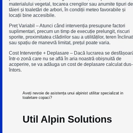
materialului vegetal, tocarea crengilor sau anumite tipuri de
tăieri și toaletări de arbori, în condiții meteo favorabile și
locații bine accesibile.
Preț Variabil – Atunci când intervenția presupune factori
suplimentari, precum un timp de execuție prelungit, riscuri
sporite, proximitatea clădirilor sau a utilităților, teren înclinat
sau spațiu de manevră limitat, prețul poate varia.
Cost Intervenție + Deplasare – Dacă lucrarea se desfășoar
într-o zonă care nu se află în aria noastră obișnuită de
acoperire, se va adăuga un cost de deplasare calculat dus-
întors.
Aveți nevoie de asistența unui alpinist utilitar specializat in
toaletare copaci?
Util Alpin Solutions