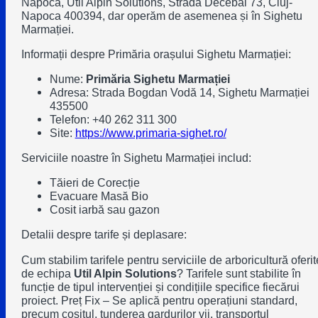
Napoca, Util Alpin Solutions, Strada Decebal 73, Cluj-
Napoca 400394, dar operăm de asemenea și în Sighetu
Marmației.
Informații despre Primăria orașului Sighetu Marmației:
Nume:
Primăria Sighetu Marmației
Adresa: Strada Bogdan Vodă 14, Sighetu Marmației
435500
Telefon: +40 262 311 300
Site:
https://www.primaria-sighet.ro/
Serviciile noastre în Sighetu Marmației includ:
Tăieri de Corecție
Evacuare Masă Bio
Cosit iarbă sau gazon
Detalii despre tarife și deplasare:
Cum stabilim tarifele pentru serviciile de arboricultură oferit
de echipa
Util Alpin Solutions
? Tarifele sunt stabilite în
funcție de tipul intervenției și condițiile specifice fiecărui
proiect. Preț Fix – Se aplică pentru operațiuni standard,
precum cositul, tunderea gardurilor vii, transportul