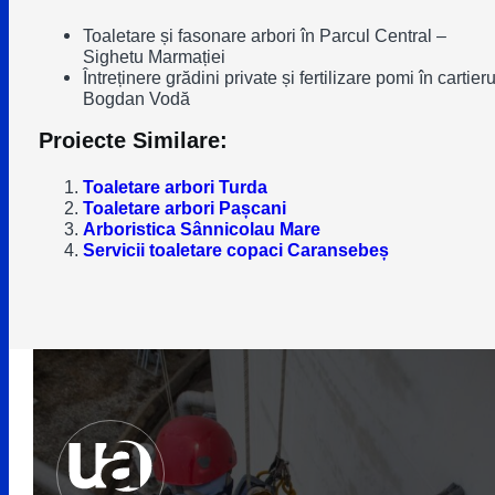
Toaletare și fasonare arbori în Parcul Central –
Sighetu Marmației
Întreținere grădini private și fertilizare pomi în cartieru
Bogdan Vodă
Proiecte Similare:
Toaletare arbori Turda
Toaletare arbori Pașcani
Arboristica Sânnicolau Mare
Servicii toaletare copaci Caransebeș