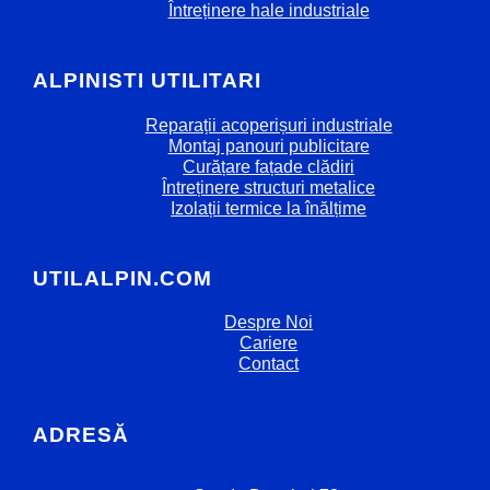
Întreținere hale industriale
ALPINISTI UTILITARI
Reparații acoperișuri industriale
Montaj panouri publicitare
Curățare fațade clădiri
Întreținere structuri metalice
Izolații termice la înălțime
UTILALPIN.COM
Despre Noi
Cariere
Contact
ADRESĂ