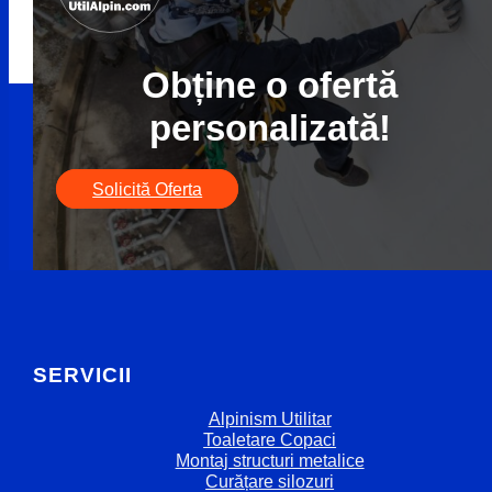
Obține o ofertă
personalizată!
Solicită Oferta
SERVICII
Alpinism Utilitar
Toaletare Copaci
Montaj structuri metalice
Curățare silozuri