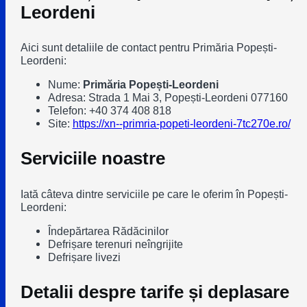
Leordeni
Aici sunt detaliile de contact pentru Primăria Popești-
Leordeni:
Nume:
Primăria Popești-Leordeni
Adresa: Strada 1 Mai 3, Popești-Leordeni 077160
Telefon: +40 374 408 818
Site:
https://xn--primria-popeti-leordeni-7tc270e.ro/
Serviciile noastre
Iată câteva dintre serviciile pe care le oferim în Popești-
Leordeni:
Îndepărtarea Rădăcinilor
Defrișare terenuri neîngrijite
Defrișare livezi
Detalii despre tarife și deplasare