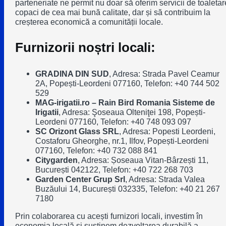
parteneriate ne permit nu doar să oferim servicii de toaletar
copaci de cea mai bună calitate, dar și să contribuim la
creșterea economică a comunității locale.
Furnizorii noștri locali:
GRADINA DIN SUD
,
Adresa: Strada Pavel Ceamur
2A, Popești-Leordeni 077160, Telefon: +40 744 502
529
MAG-irigatii.ro – Rain Bird Romania Sisteme de
Irigatii
,
Adresa: Şoseaua Olteniţei 198, Popești-
Leordeni 077160, Telefon: +40 748 093 097
SC Orizont Glass SRL
,
Adresa: Popesti Leordeni,
Costaforu Gheorghe, nr.1, Ilfov, Popești-Leordeni
077160, Telefon: +40 732 088 841
Citygarden
,
Adresa: Șoseaua Vitan-Bârzești 11,
București 042122, Telefon: +40 722 268 703
Garden Center Grup Srl
,
Adresa: Strada Valea
Buzăului 14, București 032335, Telefon: +40 21 267
7180
Prin colaborarea cu acești furnizori locali, investim în
economia locală și susținem dezvoltarea durabilă a