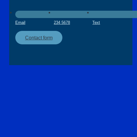
Email
234 5678
Text
Contact form