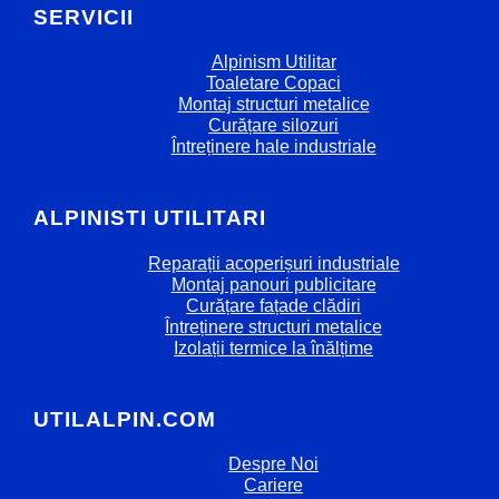
SERVICII
Alpinism Utilitar
Toaletare Copaci
Montaj structuri metalice
Curățare silozuri
Întreținere hale industriale
ALPINISTI UTILITARI
Reparații acoperișuri industriale
Montaj panouri publicitare
Curățare fațade clădiri
Întreținere structuri metalice
Izolații termice la înălțime
UTILALPIN.COM
Despre Noi
Cariere