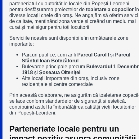
parteneriatul cu autoritățile locale din
Popești-Leordeni
pentru desfășurarea proiectelor de
toaletare a copacilor
în
diverse locații cheie din oraș. Ne angajăm să oferim servici
de calitate, menținând zona verde și creând un mediu mai
curat și mai sigur pentru toți locuitorii.
Serviciile noastre sunt disponibile în următoarele zone
importante:
Parcuri publice, cum ar fi
Parcul Carol I
și
Parcul
Sfântul Ioan Botezătorul
Bulevarde principale precum
Bulevardul 1 Decembr
1918
și
Șoseaua Olteniței
Alte locații importante din oraș, inclusiv zone
rezidențiale și centre comerciale
Prin această colaborare, ne asigurăm că toaletarea copacil
se face conform standardelor de siguranță și estetică,
contribuind astfel la îmbunătățirea calității vieții locuitorilor
din Popești-Leordeni.
Parteneriate locale pentru un
impact pozitiv asupra comunității