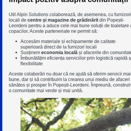
Util Alpin Solutions colaborează, de asemenea, cu furnizori
locali de
centre și magazine de grădinărit
din Popești-
Leordeni pentru a aduce cele mai bune soluții de toaletare 
copacilor. Aceste parteneriate ne permit să:
Accesăm
materiale și echipamente de calitate
superioară
direct de la furnizori locali
Susținem
economia locală
și afacerile din comunitat
Îmbunătățim eficiența serviciilor prin
logistică rapidă ș
flexibilitate
Aceste colaborări nu doar că ne ajută să oferim servicii mai
bune, dar și să contribuim la crearea unui mediu de afaceri
sănătos și prosper în
Popești-Leordeni
. Împreună, construi
o comunitate mai verde și mai unită.