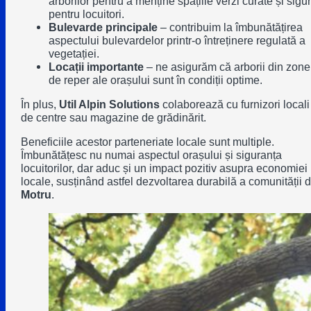
arborilor pentru a menține spațiile verzi curate și sigu
pentru locuitori.
Bulevarde principale
– contribuim la îmbunătățirea
aspectului bulevardelor printr-o întreținere regulată a
vegetației.
Locații importante
– ne asigurăm că arborii din zone
de reper ale orașului sunt în condiții optime.
În plus,
Util Alpin Solutions
colaborează cu furnizori locali
de centre sau magazine de grădinărit.
Beneficiile acestor parteneriate locale
sunt multiple.
Îmbunătățesc nu numai aspectul orașului și siguranța
locuitorilor, dar aduc și un impact pozitiv asupra economiei
locale, susținând astfel dezvoltarea durabilă a comunității d
Motru
.