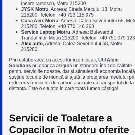
inspre ramescu, Motru 215200
JYSK Motru
, Adresa: Strada Macului 13, Motru
215200, Telefon:
+40 723 115 975
Casa Alex Motru
, Adresa: Calea Severinului 68, Mot
215200, Telefon:
+40 770 146 263
Service Laptop Motru
, Adresa: Bulevardul
Trandafirilor, Motru 215200, Telefon:
+40 751 079 123
Alex auto
, Adresa: Calea Severinului 68, Motru
215200
Prin colaborarea cu acești furnizori locali,
Util Alpin
Solutions
nu doar că asigură un standard înalt de calitate
pentru serviciile noastre, dar și stimulează economia locală
susține locurile de muncă și ajută la protejarea mediului pri
reducerea emisiilor de carbon asociate cu transportul de la
distanță. Este o situație în care toată lumea câștigă!
Servicii de Toaletare a
Copacilor în Motru oferite