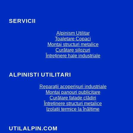
SERVICII
Alpinism Utilitar
Toaletare Copaci
Montaj structuri metalice
Curățare silozuri
Întreținere hale industriale
ALPINISTI UTILITARI
Reparații acoperișuri industriale
Montaj panouri publicitare
Curățare fațade clădiri
Întreținere structuri metalice
Izolații termice la înălțime
UTILALPIN.COM