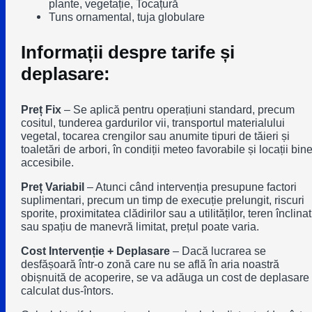
plante, vegetație, Tocațură
Tuns ornamental, tuja globulare
Informații despre tarife și
deplasare:
Preț Fix
– Se aplică pentru operațiuni standard, precum
cositul, tunderea gardurilor vii, transportul materialului
vegetal, tocarea crengilor sau anumite tipuri de tăieri și
toaletări de arbori, în condiții meteo favorabile și locații bin
accesibile.
Preț Variabil
– Atunci când intervenția presupune factori
suplimentari, precum un timp de execuție prelungit, riscuri
sporite, proximitatea clădirilor sau a utilităților, teren înclinat
sau spațiu de manevră limitat, prețul poate varia.
Cost Intervenție + Deplasare
– Dacă lucrarea se
desfășoară într-o zonă care nu se află în aria noastră
obișnuită de acoperire, se va adăuga un cost de deplasare
calculat dus-întors.